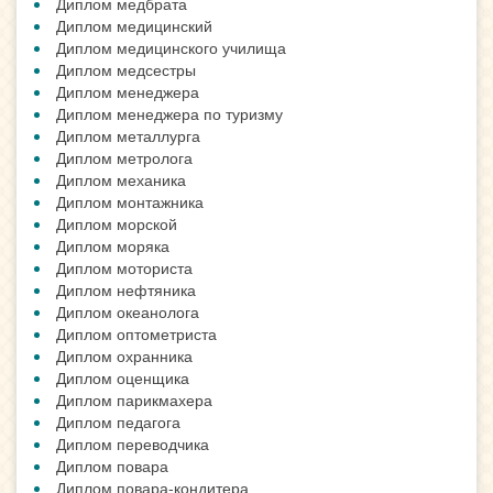
Диплом медбрата
Диплом медицинский
Диплом медицинского училища
Диплом медсестры
Диплом менеджера
Диплом менеджера по туризму
Диплом металлурга
Диплом метролога
Диплом механика
Диплом монтажника
Диплом морской
Диплом моряка
Диплом моториста
Диплом нефтяника
Диплом океанолога
Диплом оптометриста
Диплом охранника
Диплом оценщика
Диплом парикмахера
Диплом педагога
Диплом переводчика
Диплом повара
Диплом повара-кондитера