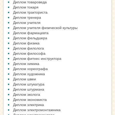
Диплом товароведа
Диплом токаря
Диплом тракториста
Диплом тренера
Диплом учителя
Диплом учителя физической культуры
Диплом фармацевта
Диплом фельдшера
Диплом физика
Диплом филолога
Диплом философа
Диплом фитнес инструктора
Диплом химика
Диплом хореографа
Диплом художника
Диплом швеи
Диплом штукатура
Диплом штурмана
Диплом эколога
Диплом экономиста
Диплом электрика
Диплом электромонтажника
Диплом электромонтера