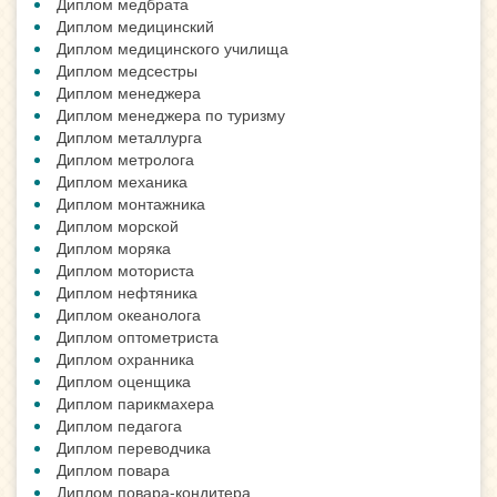
Диплом медбрата
Диплом медицинский
Диплом медицинского училища
Диплом медсестры
Диплом менеджера
Диплом менеджера по туризму
Диплом металлурга
Диплом метролога
Диплом механика
Диплом монтажника
Диплом морской
Диплом моряка
Диплом моториста
Диплом нефтяника
Диплом океанолога
Диплом оптометриста
Диплом охранника
Диплом оценщика
Диплом парикмахера
Диплом педагога
Диплом переводчика
Диплом повара
Диплом повара-кондитера