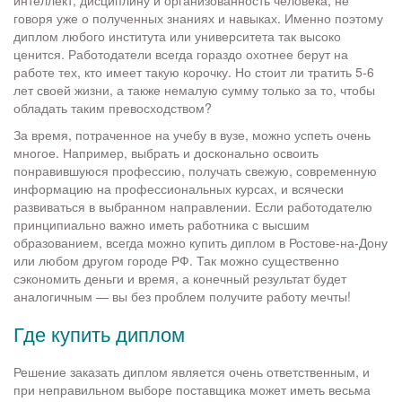
интеллект, дисциплину и организованность человека, не
говоря уже о полученных знаниях и навыках. Именно поэтому
диплом любого института или университета так высоко
ценится. Работодатели всегда гораздо охотнее берут на
работе тех, кто имеет такую корочку. Но стоит ли тратить 5-6
лет своей жизни, а также немалую сумму только за то, чтобы
обладать таким превосходством?
За время, потраченное на учебу в вузе, можно успеть очень
многое. Например, выбрать и досконально освоить
понравившуюся профессию, получать свежую, современную
информацию на профессиональных курсах, и всячески
развиваться в выбранном направлении. Если работодателю
принципиально важно иметь работника с высшим
образованием, всегда можно купить диплом в Ростове-на-Дону
или любом другом городе РФ. Так можно существенно
сэкономить деньги и время, а конечный результат будет
аналогичным — вы без проблем получите работу мечты!
Где купить диплом
Решение заказать диплом является очень ответственным, и
при неправильном выборе поставщика может иметь весьма