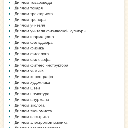
Диплом товароведа
Диплом токаря
Диплом тракториста
Диплом тренера
Диплом учителя
Диплом учителя физической культуры
Диплом фармацевта
Диплом фельдшера
Диплом физика
Диплом филолога
Диплом философа
Диплом фитнес инструктора
Диплом химика
Диплом хореографа
Диплом художника
Диплом швеи
Диплом штукатура
Диплом штурмана
Диплом эколога
Диплом экономиста
Диплом электрика
Диплом электромонтажника
Диплом электромонтера