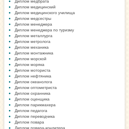
Диплом медбрата
Диплом медицинский
Диплом медицинского училища
Диплом медсестры
Диплом менеджера
Диплом менеджера по туризму
Диплом металлурга
Диплом метролога
Диплом механика
Диплом монтажника
Диплом морской
Диплом моряка
Диплом моториста
Диплом нефтяника
Диплом океанолога
Диплом оптометриста
Диплом охранника
Диплом оценщика
Диплом парикмахера
Диплом педагога
Диплом переводчика
Диплом повара
Диплом повара-кондитера