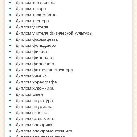
Диплом товароведа
Диплом токаря
Диплом тракториста
Диплом тренера
Диплом учителя
Диплом учителя физической культуры
Диплом фармацевта
Диплом фельдшера
Диплом физика
Диплом филолога
Диплом философа
Диплом фитнес инструктора
Диплом химика
Диплом хореографа
Диплом художника
Диплом швеи
Диплом штукатура
Диплом штурмана
Диплом эколога
Диплом экономиста
Диплом электрика
Диплом электромонтажника
Диплом электромонтера