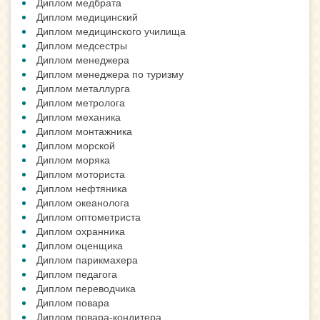
Диплом медбрата
Диплом медицинский
Диплом медицинского училища
Диплом медсестры
Диплом менеджера
Диплом менеджера по туризму
Диплом металлурга
Диплом метролога
Диплом механика
Диплом монтажника
Диплом морской
Диплом моряка
Диплом моториста
Диплом нефтяника
Диплом океанолога
Диплом оптометриста
Диплом охранника
Диплом оценщика
Диплом парикмахера
Диплом педагога
Диплом переводчика
Диплом повара
Диплом повара-кондитера