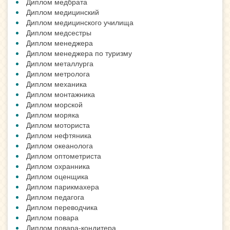
Диплом медбрата
Диплом медицинский
Диплом медицинского училища
Диплом медсестры
Диплом менеджера
Диплом менеджера по туризму
Диплом металлурга
Диплом метролога
Диплом механика
Диплом монтажника
Диплом морской
Диплом моряка
Диплом моториста
Диплом нефтяника
Диплом океанолога
Диплом оптометриста
Диплом охранника
Диплом оценщика
Диплом парикмахера
Диплом педагога
Диплом переводчика
Диплом повара
Диплом повара-кондитера