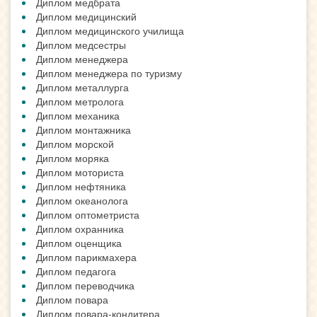
Диплом медбрата
Диплом медицинский
Диплом медицинского училища
Диплом медсестры
Диплом менеджера
Диплом менеджера по туризму
Диплом металлурга
Диплом метролога
Диплом механика
Диплом монтажника
Диплом морской
Диплом моряка
Диплом моториста
Диплом нефтяника
Диплом океанолога
Диплом оптометриста
Диплом охранника
Диплом оценщика
Диплом парикмахера
Диплом педагога
Диплом переводчика
Диплом повара
Диплом повара-кондитера