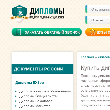
О компани
Отзывы
ЗАКАЗАТЬ ОБРАТНЫЙ ЗВОНОК
ВУЗЫ 
Главная
»
Диплом
Купить ди
ДОКУМЕНТЫ РОССИИ
Поскольку диплом
жизненных сферах
Дипломы ВУЗов
сложилось так, ч
есть отличное р
Диплом о высшем образовании
будет уступать о
Дипломы Cпециалиста
диплома, позволи
Дипломы Бакалавра
получать стабиль
Дипломы Магистра