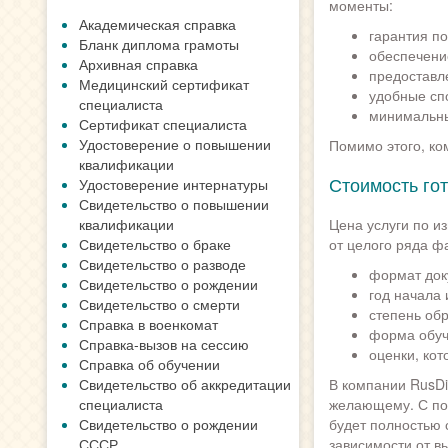
моменты:
Академическая справка
гарантия п
Бланк диплома грамоты
обеспечени
Архивная справка
предоставл
Медицинский сертификат
удобные спо
специалиста
минимальный
Сертификат специалиста
Удостоверение о повышении
Помимо этого, ко
квалификации
Стоимость го
Удостоверение интернатуры
Свидетельство о повышении
квалификации
Цена услуги по и
Свидетельство о браке
от целого ряда ф
Свидетельство о разводе
формат доку
Свидетельство о рождении
год начала 
Свидетельство о смерти
степень об
Справка в военкомат
форма обуч
Справка-вызов на сессию
оценки, кот
Справка об обучении
Свидетельство об аккредитации
В компании RusDi
специалиста
желающему. С по
Свидетельство о рождении
будет полностью 
СССР
зависимости от в