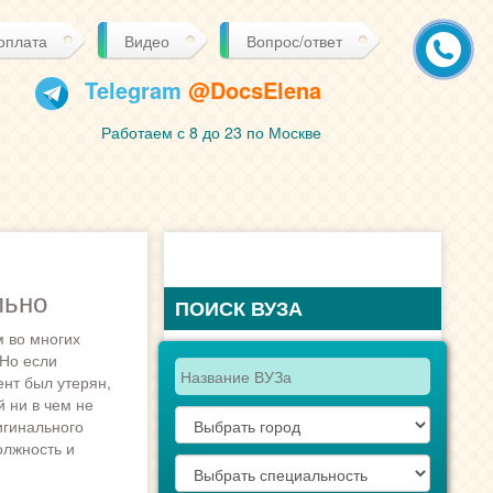
 оплата
Видео
Вопрос/ответ
Telegram
@DocsElena
Работаем с 8 до 23 по Москве
льно
ПОИСК ВУЗА
 во многих
 Но если
ент был утерян,
й ни в чем не
игинального
олжность и