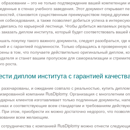
образовании – это не только подтверждение вашей компетенции и
веденные в стенах учебного заведения. Этот документ открывает п
жностей, становится существенным преимуществом перед другими
я собеседования, а также позволяет добиться успеха в интересу
двигаясь по карьерной лестнице. Чтобы добиться желаемых резуль
 заказать диплом института, который будет соответствовать вашей
ать покупку такого важного документа, следует разобраться, где к
ний и с гарантией подлинности. Только обращаясь в проверенную 
рены в том, что получаете действительно оригинальный диплом, ко
одателя и станет вашим пропуском для самореализации и стремит
о роста.
ести диплом института с гарантией качеств
 разочарованы, и ожидание совпало с реальностью, купить диплом
изированной компании RusDiplomy. Организация с многолетним о
дарных клиентов изготавливает только подлинные документы, нап
нках и соответствующие всем стандартам и требованиям действу
. При этом, приобрести их можно достаточно недорого, что позволя
азовании всем желающим.
 сотрудничества с компанией RusDiplomy можно отнести следующ