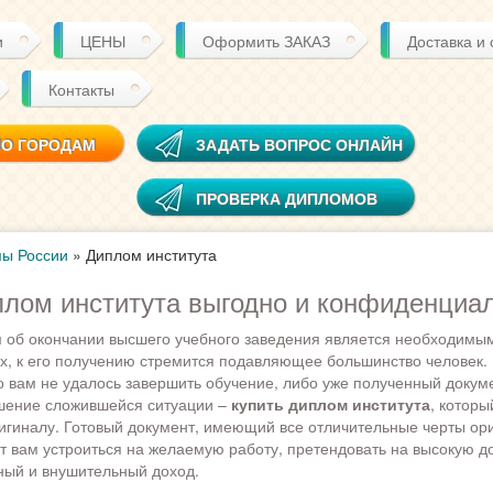
и
ЦЕНЫ
Оформить ЗАКАЗ
Доставка и
Контакты
ПО ГОРОДАМ
ЗАДАТЬ ВОПРОС ОНЛАЙН
ПРОВЕРКА ДИПЛОМОВ
ы России
»
Диплом института
плом института выгодно и конфиденциа
 об окончании высшего учебного заведения является необходимым
, к его получению стремится подавляющее большинство человек.
то вам не удалось завершить обучение, либо уже полученный докум
ешение сложившейся ситуации –
купить диплом института
, которы
ригиналу. Готовый документ, имеющий все отличительные черты ор
т вам устроиться на желаемую работу, претендовать на высокую д
ный и внушительный доход.