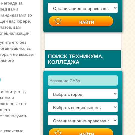
 награда за
еред вами
 кандидатами во
ющей вас сфере,
татов, вам
 специализации.
упить его без
организацию, вы
торый не вызовет
ПОИСК ТЕХНИКУМА,
ельного
КОЛЛЕДЖА
а
 института вы
пытом и
ечатанные на
ющего
ет заполучить
ие ключевые