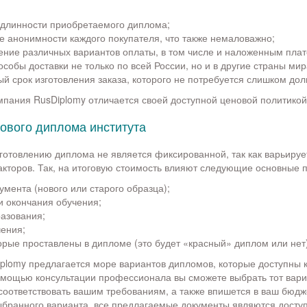
одлинности приобретаемого диплома;
е анонимности каждого покупателя, что также немаловажно;
ение различных вариантов оплаты, в том числе и наложенным пла
собы доставки не только по всей России, но и в другие страны мир
 срок изготовления заказа, которого не потребуется слишком долг
мпания RusDiplomy отличается своей доступной ценовой политикой
тового диплома института
зготовлению диплома не является фиксированной, так как варьируе
акторов. Так, на итоговую стоимость влияют следующие основные п
мента (нового или старого образца);
и окончания обучения;
разования;
ения;
орые проставлены в дипломе (это будет «красный» диплом или нет)
plomy предлагается море вариантов дипломов, которые доступны 
мощью консультации профессионала вы сможете выбрать тот вари
соответствовать вашим требованиям, а также впишется в ваш бюдж
ыбранного варианта, все предлагаемые документы являются досту