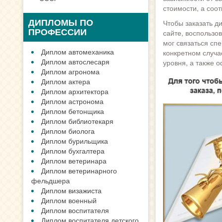
стоимости, а соо
ДИПЛОМЫ ПО
Чтобы заказать д
ПРОФЕССИИ
сайте, воспользо
мог связаться сп
Диплом автомеханика
конкретном случа
Диплом автослесаря
уровня, а также 
Диплом агронома
Диплом актера
Диплом архитектора
Диплом астронома
Диплом бетонщика
Диплом библиотекаря
Диплом биолога
Диплом бурильщика
Диплом бухгалтера
Диплом ветеринара
Диплом ветеринарного
фельдшера
Диплом визажиста
Диплом военный
Диплом воспитателя
Диплом воспитателя детского