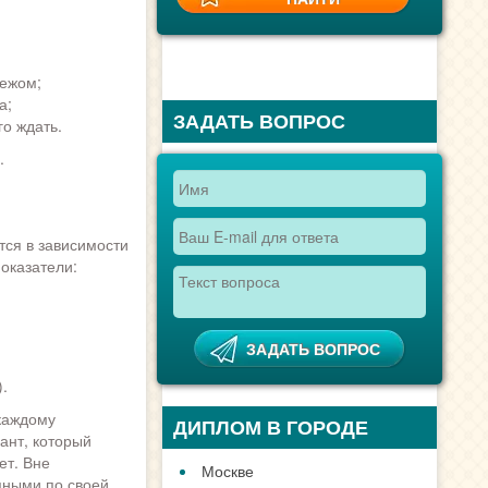
тежом;
а;
ЗАДАТЬ ВОПРОС
о ждать.
.
тся в зависимости
оказатели:
.
каждому
ДИПЛОМ В ГОРОДЕ
ант, который
ет. Вне
Москве
пными по своей