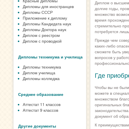
Красные дипломы
Диплом о высшем 
Дипломы для иностранцев
долгие годы, про
Дипломы СССР
множество возмо
Приложение к диплому
время прохождени
Дипломы Кандидата наук
стремительно про
Дипломы Доктора наук
потребуется лишь
Диплом с реестром
Прежде чем соверш
Диплом с проводкой
каких-либо опасе
сможете быть уве
Дипломы техникума и училища
вопросов у работ
профессиональног
Дипломы техникума
Диплом училища
Где приобр
Дипломы колледжа
Чтобы вы не были
можете в специал
Среднее образование
множеством благо
Аттестат 11 классов
оригинальных бла
Аттестат 9 классов
законодательства
документ об обр
К преимуществам
Другие документы