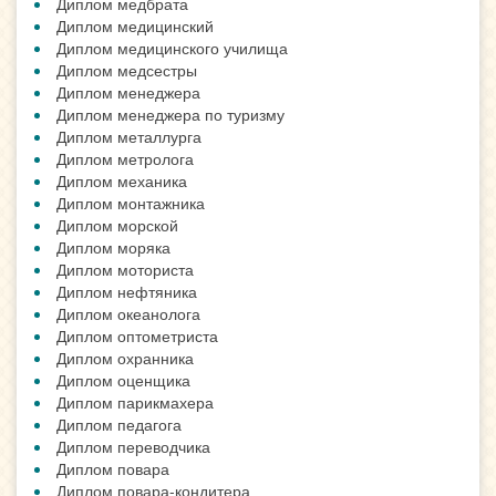
Диплом медбрата
Диплом медицинский
Диплом медицинского училища
Диплом медсестры
Диплом менеджера
Диплом менеджера по туризму
Диплом металлурга
Диплом метролога
Диплом механика
Диплом монтажника
Диплом морской
Диплом моряка
Диплом моториста
Диплом нефтяника
Диплом океанолога
Диплом оптометриста
Диплом охранника
Диплом оценщика
Диплом парикмахера
Диплом педагога
Диплом переводчика
Диплом повара
Диплом повара-кондитера