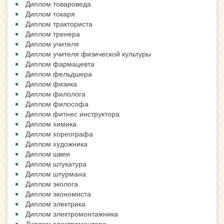
Диплом товароведа
Диплом токаря
Диплом тракториста
Диплом тренера
Диплом учителя
Диплом учителя физической культуры
Диплом фармацевта
Диплом фельдшера
Диплом физика
Диплом филолога
Диплом философа
Диплом фитнес инструктора
Диплом химика
Диплом хореографа
Диплом художника
Диплом швеи
Диплом штукатура
Диплом штурмана
Диплом эколога
Диплом экономиста
Диплом электрика
Диплом электромонтажника
Диплом электромонтера