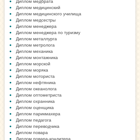
Диплом медбрата
Диплом медицинский
Диплом медицинского училища
Диплом медсестры
Диплом менеджера
Диплом менеджера по туризму
Диплом металлурга
Диплом метролога
Диплом механика
Диплом монтажника
Диплом морской
Диплом моряка
Диплом моториста
Диплом нефтяника
Диплом океанолога
Диплом оптометриста
Диплом охранника
Диплом оценщика
Диплом парикмахера
Диплом педагога
Диплом переводчика
Диплом повара
Диплом повара-кондитера