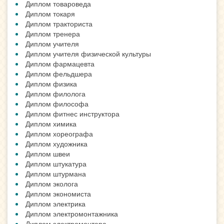
Диплом товароведа
Диплом токаря
Диплом тракториста
Диплом тренера
Диплом учителя
Диплом учителя физической культуры
Диплом фармацевта
Диплом фельдшера
Диплом физика
Диплом филолога
Диплом философа
Диплом фитнес инструктора
Диплом химика
Диплом хореографа
Диплом художника
Диплом швеи
Диплом штукатура
Диплом штурмана
Диплом эколога
Диплом экономиста
Диплом электрика
Диплом электромонтажника
Диплом электромонтера