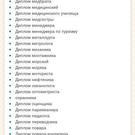
Диплом медбрата
Диплом медицинский
Диплом медицинского училища
Диплом медсестры
Диплом менеджера
Диплом менеджера по туризму
Диплом металлурга
Диплом метролога
Диплом механика
Диплом монтажника
Диплом морской
Диплом моряка
Диплом моториста
Диплом нефтяника
Диплом океанолога
Диплом оптометриста
охранника
Диплом оценщика
Диплом парикмахера
Диплом педагога
Диплом переводчика
Диплом повара
Диплом повара-кондитера