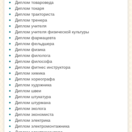
Диплом товароведа
Диплом токаря
Диплом тракториста
Диплом тренера
Диплом учителя
Диплом учителя физической культуры
Диплом фармацевта
Диплом фельдшера
Диплом физика
Диплом филолога
Диплом философа
Диплом фитнес инструктора
Диплом химика
Диплом хореографа
Диплом художника
Диплом швеи
Диплом штукатура
Диплом штурмана
Диплом эколога
Диплом экономиста
Диплом электрика
Диплом электромонтажника
Диплом электромонтера