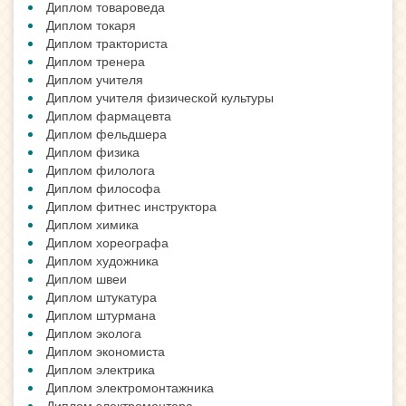
Диплом товароведа
Диплом токаря
Диплом тракториста
Диплом тренера
Диплом учителя
Диплом учителя физической культуры
Диплом фармацевта
Диплом фельдшера
Диплом физика
Диплом филолога
Диплом философа
Диплом фитнес инструктора
Диплом химика
Диплом хореографа
Диплом художника
Диплом швеи
Диплом штукатура
Диплом штурмана
Диплом эколога
Диплом экономиста
Диплом электрика
Диплом электромонтажника
Диплом электромонтера