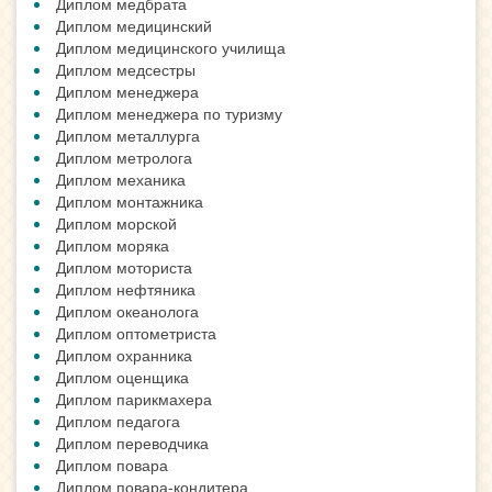
Диплом медбрата
Диплом медицинский
Диплом медицинского училища
Диплом медсестры
Диплом менеджера
Диплом менеджера по туризму
Диплом металлурга
Диплом метролога
Диплом механика
Диплом монтажника
Диплом морской
Диплом моряка
Диплом моториста
Диплом нефтяника
Диплом океанолога
Диплом оптометриста
Диплом охранника
Диплом оценщика
Диплом парикмахера
Диплом педагога
Диплом переводчика
Диплом повара
Диплом повара-кондитера