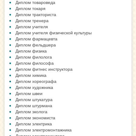
Диплом товароведа
Диплом токаря
Диплом тракториста
Диплом тренера
Диплом учителя
Диплом учителя физической культуры
Диплом фармацевта
Диплом фельдшера
Диплом физика
Диплом филолога
Диплом философа
Диплом фитнес инструктора
Диплом химика
Диплом хореографа
Диплом художника
Диплом швеи
Диплом штукатура
Диплом штурмана
Диплом эколога
Диплом экономиста
Диплом электрика
Диплом электромонтажника
Диплом электромонтера