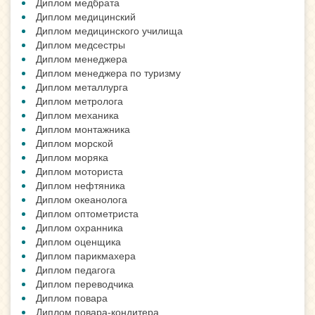
Диплом медбрата
Диплом медицинский
Диплом медицинского училища
Диплом медсестры
Диплом менеджера
Диплом менеджера по туризму
Диплом металлурга
Диплом метролога
Диплом механика
Диплом монтажника
Диплом морской
Диплом моряка
Диплом моториста
Диплом нефтяника
Диплом океанолога
Диплом оптометриста
Диплом охранника
Диплом оценщика
Диплом парикмахера
Диплом педагога
Диплом переводчика
Диплом повара
Диплом повара-кондитера