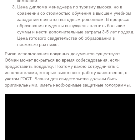
компании.
Цена диплома менеджера по туризму высока, но в
сравнении со стоимостью обучения в высшем учебном
заведении является выгодным решением. В процессе
образования студенты вынуждены платить большие
суммы и нести дополнительные затраты 3-5 лет подряд.
Цена готового свидетельства об образовании в
несколько раз ниже.
Риски использования покупных документов существуют.
Обман может вскрыться во время собеседования, если
предоставить подделку. Поэтому важно сотрудничать с
исполнителями, которые выполняют работу качественно, с
учетом ГОСТ. Бланки для свидетельства должны быть
оригинальными, иметь необходимые защитные голограммы.