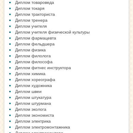
Диплом товароведа
Диплом токаря
Диплом тракториста
Диплом тренера
Диплом учителя
Диплом учителя физической культуры
Диплом фармацевта
Диплом фельдшера
Диплом физика
Диплом филолога
Диплом философа
Диплом фитнес инструктора
Диплом химика
Диплом хореографа
Диплом художника
Диплом швеи
Диплом штукатура
Диплом штурмана
Диплом эколога
Диплом экономиста
Диплом электрика
Диплом электромонтажника
Диплом электромонтера