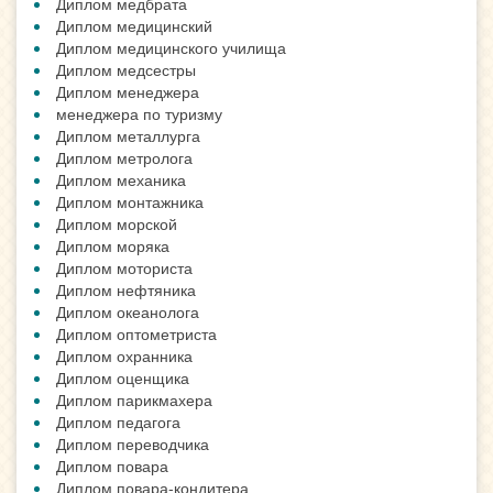
Диплом медбрата
Диплом медицинский
Диплом медицинского училища
Диплом медсестры
Диплом менеджера
менеджера по туризму
Диплом металлурга
Диплом метролога
Диплом механика
Диплом монтажника
Диплом морской
Диплом моряка
Диплом моториста
Диплом нефтяника
Диплом океанолога
Диплом оптометриста
Диплом охранника
Диплом оценщика
Диплом парикмахера
Диплом педагога
Диплом переводчика
Диплом повара
Диплом повара-кондитера