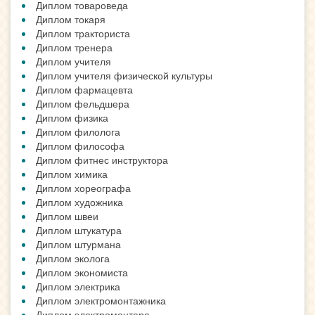
Диплом товароведа
Диплом токаря
Диплом тракториста
Диплом тренера
Диплом учителя
Диплом учителя физической культуры
Диплом фармацевта
Диплом фельдшера
Диплом физика
Диплом филолога
Диплом философа
Диплом фитнес инструктора
Диплом химика
Диплом хореографа
Диплом художника
Диплом швеи
Диплом штукатура
Диплом штурмана
Диплом эколога
Диплом экономиста
Диплом электрика
Диплом электромонтажника
Диплом электромонтера