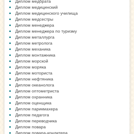
Диплом медбрата
Диплом медицинский
Диплом медицинского училища
Диплом медсестры
Диплом менеджера
Диплом менеджера по туризму
Диплом металлурга
Диплом метролога
Диплом механика
Диплом монтажника
Диплом морской
Диплом моряка
Диплом моториста
Диплом нефтяника
Диплом океанолога
Диплом оптометриста
Диплом охранника
Диплом оценщика
Диплом парикмахера
Диплом педагога
Диплом переводчика
Диплом повара
Диплом повара-кондитера