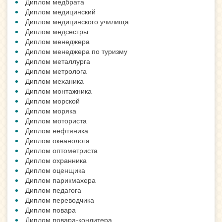
Диплом медбрата
Диплом медицинский
Диплом медицинского училища
Диплом медсестры
Диплом менеджера
Диплом менеджера по туризму
Диплом металлурга
Диплом метролога
Диплом механика
Диплом монтажника
Диплом морской
Диплом моряка
Диплом моториста
Диплом нефтяника
Диплом океанолога
Диплом оптометриста
Диплом охранника
Диплом оценщика
Диплом парикмахера
Диплом педагога
Диплом переводчика
Диплом повара
Диплом повара-кондитера