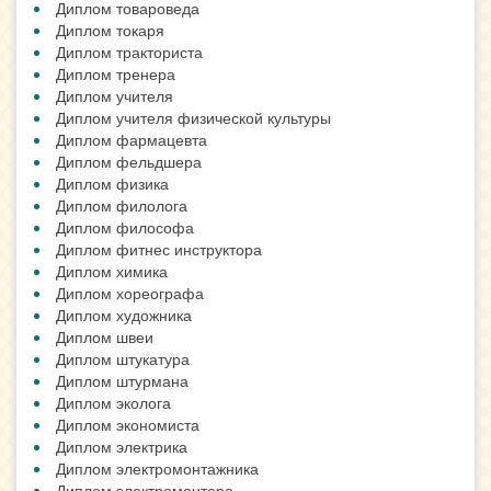
Диплом товароведа
Диплом токаря
Диплом тракториста
Диплом тренера
Диплом учителя
Диплом учителя физической культуры
Диплом фармацевта
Диплом фельдшера
Диплом физика
Диплом филолога
Диплом философа
Диплом фитнес инструктора
Диплом химика
Диплом хореографа
Диплом художника
Диплом швеи
Диплом штукатура
Диплом штурмана
Диплом эколога
Диплом экономиста
Диплом электрика
Диплом электромонтажника
Диплом электромонтера