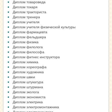
Диплом товароведа
Диплом токаря
Диплом тракториста
Диплом тренера
Диплом учителя
Диплом учителя физической культуры
Диплом фармацевта
Диплом фельдшера
Диплом физика
Диплом филолога
Диплом философа
Диплом фитнес инструктора
Диплом химика
Диплом хореографа
Диплом художника
Диплом швеи
Диплом штукатура
Диплом штурмана
Диплом эколога
Диплом экономиста
Диплом электрика
Диплом электромонтажника
Диплом электромонтера