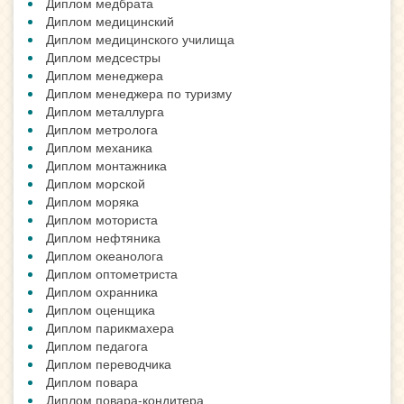
Диплом медбрата
Диплом медицинский
Диплом медицинского училища
Диплом медсестры
Диплом менеджера
Диплом менеджера по туризму
Диплом металлурга
Диплом метролога
Диплом механика
Диплом монтажника
Диплом морской
Диплом моряка
Диплом моториста
Диплом нефтяника
Диплом океанолога
Диплом оптометриста
Диплом охранника
Диплом оценщика
Диплом парикмахера
Диплом педагога
Диплом переводчика
Диплом повара
Диплом повара-кондитера