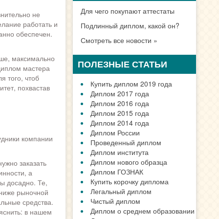
Для чего покупают аттестаты
нительно не
елание работать и
Подлинный диплом, какой он?
анно обеспечен.
Смотреть все новости »
ьше, максимально
ПОЛЕЗНЫЕ СТАТЬИ
 диплом мастера
я того, чтоб
Купить диплом 2019 года
итет, похвастав
Диплом 2017 года
Диплом 2016 года
Диплом 2015 года
Диплом 2014 года
Диплом России
удники компании
Проведенный диплом
Диплом института
Диплом нового образца
нужно заказать
Диплом ГОЗНАК
инности, а
Купить корочку диплома
ы досадно. Те,
Легальный диплом
 ниже рыночной
Чистый диплом
альные средства.
Диплом о среднем образовании
яснить: в нашем