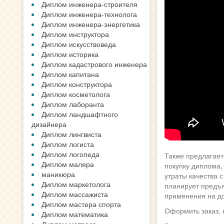
Диплом инженера-строителя
Диплом инженера-технолога
Диплом инженера-энергетика
Диплом инструктора
Диплом искусствоведа
Диплом историка
Диплом кадастрового инженера
Диплом капитана
Диплом конструктора
Диплом косметолога
Диплом лаборанта
Диплом ландшафтного
дизайнера
Диплом лингвиста
Диплом логиста
Диплом логопеда
Также предлагает
Диплом маляра
покупку диплома,
маникюра
утраты качества с
Диплом маркетолога
планирует предъяв
Диплом массажиста
применения на до
Диплом мастера спорта
Оформить заказ, 
Диплом математика