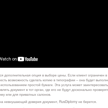
ся дополнительная опция в выборе цены. Если клиент ограничен в 
 есть возможность сделать копию в типографии – она будет выполн
 использованием простой бумаги. Эта услуга может заинтересовать 
лять документ в тот орган, где его не будут досконально проверят
му или для приватных салонов.
на невнушающий доверия документ, RusDiplomy не берется.