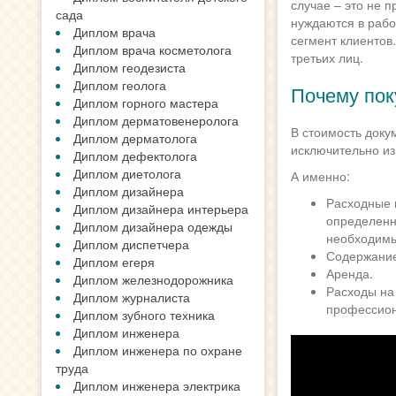
случае – это не п
сада
нуждаются в рабо
Диплом врача
сегмент клиентов
Диплом врача косметолога
третьих лиц.
Диплом геодезиста
Диплом геолога
Почему пок
Диплом горного мастера
Диплом дерматовенеролога
В стоимость док
Диплом дерматолога
исключительно из 
Диплом дефектолога
Диплом диетолога
А именно:
Диплом дизайнера
Расходные 
Диплом дизайнера интерьера
определенн
Диплом дизайнера одежды
необходимы
Диплом диспетчера
Содержание
Диплом егеря
Аренда.
Диплом железнодорожника
Расходы на
Диплом журналиста
профессион
Диплом зубного техника
Диплом инженера
Диплом инженера по охране
труда
Диплом инженера электрика