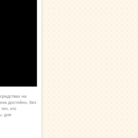
средствах на
ена достойно, без
тех, кто
ь: для