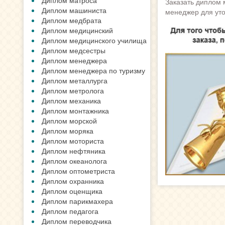
Диплом матроса
Заказать диплом 
Диплом машиниста
менеджер для уто
Диплом медбрата
Диплом медицинский
Диплом медицинского училища
Диплом медсестры
Диплом менеджера
Диплом менеджера по туризму
Диплом металлурга
Диплом метролога
Диплом механика
Диплом монтажника
Диплом морской
Диплом моряка
Диплом моториста
Диплом нефтяника
Диплом океанолога
Диплом оптометриста
Диплом охранника
Диплом оценщика
Диплом парикмахера
Диплом педагога
Диплом переводчика