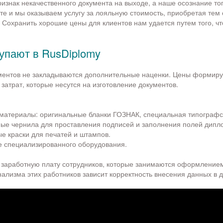
ризнак некачественного документа на выходе, а наше осознание тог
те и мы оказываем услугу за лояльную стоимость, приобретая тем
. Сохранить хорошие цены для клиентов нам удается путем того, ч
упают в RusDiplomy
ументов не закладываются дополнительные наценки. Цены формир
затрат, которые несутся на изготовление документов.
материалы: оригинальные бланки ГОЗНАК, специальная типографс
ые чернила для проставления подписей и заполнения полей дипл
е краски для печатей и штампов.
 специализированного оборудования.
 заработную плату сотрудников, которые занимаются оформлением
ализма этих работников зависит корректность внесения данных в 