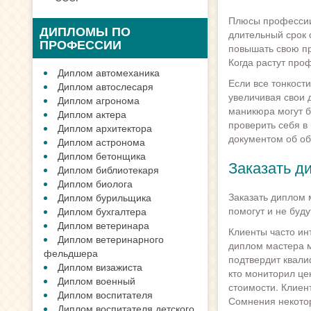
Плюсы профессии
ДИПЛОМЫ ПО
длительный срок 
ПРОФЕССИИ
повышать свою п
Когда растут про
Диплом автомеханика
Если все тонкост
Диплом автослесаря
увеличивая свои 
Диплом агронома
маникюра могут б
Диплом актера
проверить себя в
Диплом архитектора
документом об об
Диплом астронома
Диплом бетонщика
Заказать д
Диплом библиотекаря
Диплом биолога
Заказать диплом 
Диплом бурильщика
помогут и не буду
Диплом бухгалтера
Диплом ветеринара
Клиенты часто ин
Диплом ветеринарного
диплом мастера м
фельдшера
подтвердит квали
Диплом визажиста
кто мониторил це
Диплом военный
стоимости. Клиен
Диплом воспитателя
Сомнения некотор
Диплом воспитателя детского