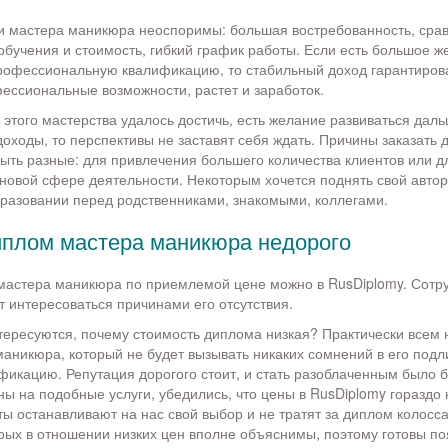
 мастера маникюра неоспоримы: большая востребованность, срав
обучения и стоимость, гибкий график работы. Если есть большое ж
рофессиональную квалификацию, то стабильный доход гарантиров
фессиональные возможности, растет и заработок.
и этого мастерства удалось достичь, есть желание развиваться дал
доходы, то перспективы не заставят себя ждать. Причины заказать
ыть разные: для привлечения большего количества клиентов или дл
 новой сфере деятельности. Некоторым хочется поднять свой автор
разовании перед родственниками, знакомыми, коллегами.
иплом мастера маникюра недорого
мастера маникюра по приемлемой цене можно в RusDiplomy. Сотр
т интересоваться причинами его отсутствия.
тересуются, почему стоимость диплома низкая? Практически всем 
аникюра, который не будет вызывать никаких сомнений в его подл
фикацию. Репутация дорогого стоит, и стать разоблаченным было б
ны на подобные услуги, убедились, что цены в RusDiplomy гораздо
ты останавливают на нас свой выбор и не тратят за диплом колосс
ых в отношении низких цен вполне объяснимы, поэтому готовы по