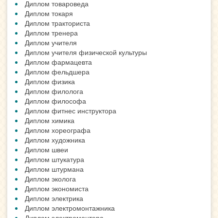
Диплом товароведа
Диплом токаря
Диплом тракториста
Диплом тренера
Диплом учителя
Диплом учителя физической культуры
Диплом фармацевта
Диплом фельдшера
Диплом физика
Диплом филолога
Диплом философа
Диплом фитнес инструктора
Диплом химика
Диплом хореографа
Диплом художника
Диплом швеи
Диплом штукатура
Диплом штурмана
Диплом эколога
Диплом экономиста
Диплом электрика
Диплом электромонтажника
Диплом электромонтера