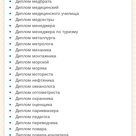
Диплом медбрата
Диплом медицинский
Диплом медицинского училища
Диплом медсестры
Диплом менеджера
Диплом менеджера по туризму
Диплом металлурга
Диплом метролога
Диплом механика
Диплом монтажника
Диплом морской
Диплом моряка
Диплом моториста
Диплом нефтяника
Диплом океанолога
Диплом оптометриста
Диплом охранника
Диплом оценщика
Диплом парикмахера
Диплом педагога
Диплом переводчика
Диплом повара
Диплом повара-кондитера