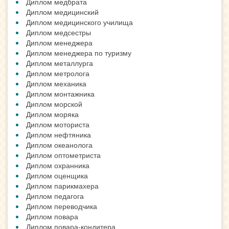
Диплом медбрата
Диплом медицинский
Диплом медицинского училища
Диплом медсестры
Диплом менеджера
Диплом менеджера по туризму
Диплом металлурга
Диплом метролога
Диплом механика
Диплом монтажника
Диплом морской
Диплом моряка
Диплом моториста
Диплом нефтяника
Диплом океанолога
Диплом оптометриста
Диплом охранника
Диплом оценщика
Диплом парикмахера
Диплом педагога
Диплом переводчика
Диплом повара
Диплом повара-кондитера