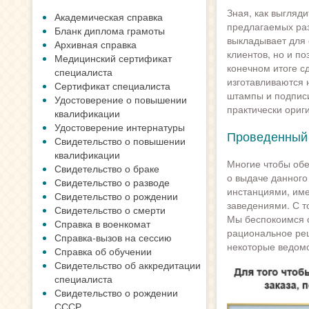
Зная, как выгляд
Академическая справка
предлагаемых ра
Бланк диплома грамоты
выкладывает для о
Архивная справка
клиентов, но и по
Медицинский сертификат
конечном итоге сд
специалиста
изготавливаются 
Сертификат специалиста
штампы и подписи
Удостоверение о повышении
практически ориг
квалификации
Удостоверение интернатуры
Проведенный 
Свидетельство о повышении
квалификации
Многие чтобы обе
Свидетельство о браке
о выдаче данного
Свидетельство о разводе
инстанциями, име
Свидетельство о рождении
заведениями. С т
Свидетельство о смерти
Мы беспокоимся о
Справка в военкомат
рациональное реш
Справка-вызов на сессию
некоторые ведомс
Справка об обучении
Свидетельство об аккредитации
специалиста
Свидетельство о рождении
СССР