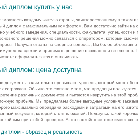
й диплом купить у нас
зможность каждому жителю страны, заинтересованному в таком п
ый диплом с максимальным комфортом. Вам достаточно зайти на с
но учебного заведения, специальности, факультета, успешности и
основного решения можно связаться с оператором, который сможет 
росы. Получая ответы на спорные вопросы, Вы более объективно
еимущества сделки и принимать решение осознанно и взвешенно. 
можете оформлять заказ и оплачивать.
й диплом: цена доступна
е документы значительно превышают уровень, который может быт
х сограждан. Обычно это связано с тем, что продавцы пользуются
ретение различных документов и пытаются накрутить на этой про
можную прибыль. Мы предлагаем более выгодные условия: заказы
орого максимально оправдана расходами и затратами на его изгот
венный документ, который стоит вложений. Пользуясь такой корочк
покойным при любой проверке. А это спокойствие тоже имеет свою
диплом - образец и реальность