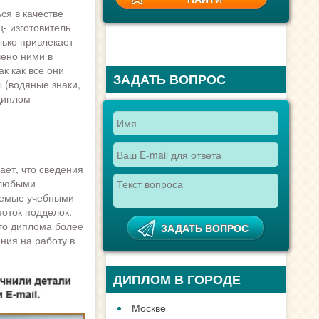
ся в качестве
- изготовитель
лько привлекает
чено ними в
к как все они
ЗАДАТЬ ВОПРОС
 (водяные знаки,
диплом
ает, что сведения
 любыми
ваемые учебными
поток подделок.
го диплома более
ния на работу в
ДИПЛОМ В ГОРОДЕ
Москве