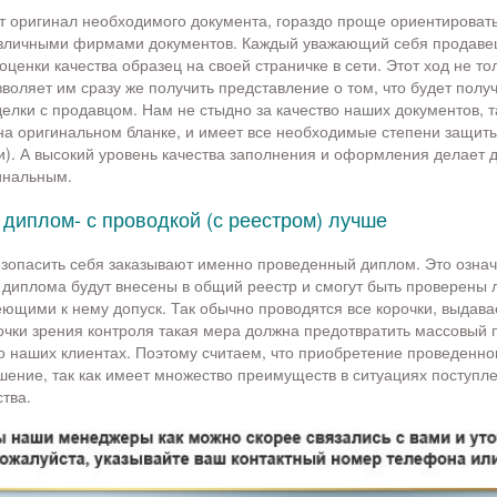
ит оригинал необходимого документа, гораздо проще ориентировать
зличными фирмами документов. Каждый уважающий себя продавец
ценки качества образец на своей страничке в сети. Этот ход не то
зволяет им сразу же получить представление о том, что будет полу
елки с продавцом. Нам не стыдно за качество наших документов, та
на оригинальном бланке, и имеет все необходимые степени защиты
). А высокий уровень качества заполнения и оформления делает 
инальным.
диплом- с проводкой (с реестром) лучше
зопасить себя заказывают именно проведенный диплом. Это означ
 диплома будут внесены в общий реестр и смогут быть проверены
ющими к нему допуск. Так обычно проводятся все корочки, выда
очки зрения контроля такая мера должна предотвратить массовый 
 наших клиентах. Поэтому считаем, что приобретение проведенно
ение, так как имеет множество преимуществ в ситуациях поступле
тва.