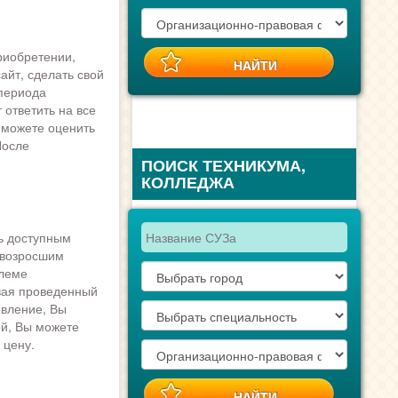
риобретении,
айт, сделать свой
 периода
ответить на все
 можете оценить
После
ПОИСК ТЕХНИКУМА,
КОЛЛЕДЖА
ь доступным
 возросшим
блеме
вая проведенный
овление, Вы
ой, Вы можете
 цену.