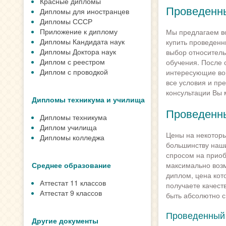
Красные дипломы
Проведенны
Дипломы для иностранцев
Дипломы СССР
Приложение к диплому
Мы предлагаем во
Дипломы Кандидата наук
купить проведенн
Дипломы Доктора наук
выбор относитель
Диплом с реестром
обучения. После 
Диплом с проводкой
интересующие воп
все условия и пр
консультации Вы 
Дипломы техникума и училища
Проведенны
Дипломы техникума
Диплом училища
Цены на некоторы
Дипломы колледжа
большинству наши
спросом на приоб
Среднее образование
максимально воз
диплом, цена кот
Аттестат 11 классов
получаете качест
Аттестат 9 классов
быть абсолютно с
Проведенный 
Другие документы