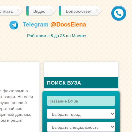
 оплата
Видео
Вопрос/ответ
Telegram
@DocsElena
Работаем с 8 до 23 по Москве
ПОИСК ВУЗА
и факторами в
зовании. Но если
лучен после 5-
 кратчайшие
еденный диплом,
сом и решит