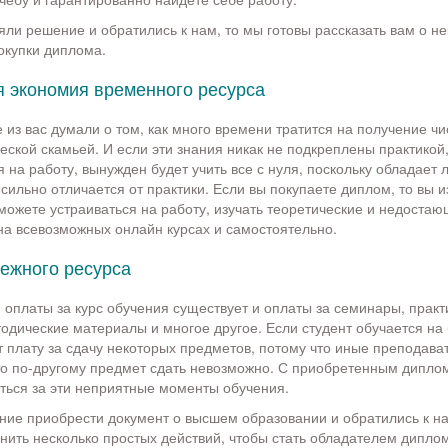
яли решение и обратились к нам, то мы готовы рассказать вам о н
окупки диплома.
 экономия временного ресурса
 из вас думали о том, как много времени тратится на получение чи
еской скамьей. И если эти знания никак не подкреплены практикой,
 на работу, вынужден будет учить все с нуля, поскольку обладает 
сильно отличается от практики. Если вы покупаете диплом, то вы и
 можете устраиваться на работу, изучать теоретические и недоста
на всевозможных онлайн курсах и самостоятельно.
ежного ресурса
оплаты за курс обучения существует и оплаты за семинары, практ
одические материалы и многое другое. Если студент обучается на 
т плату за сдачу некоторых предметов, потому что иные преподава
то по-другому предмет сдать невозможно. С приобретенным дипло
ться за эти неприятные моменты обучения.
ие приобрести документ о высшем образовании и обратились к н
нить несколько простых действий, чтобы стать обладателем дипло