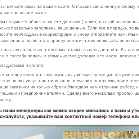
 вы делаете заказ на нашем сайте. Отправив заполненную форму п
и изготавливаем макет.
 вы получаете образец вашего диплома ( макет) на свой электронны
олько правильно заполнены ваши данные. Если все в порядке, то в
 вносите необходимые корректировки и снова отправляете нам. Мы 
амечания и после этого приступаем к изготовлению собственно ва
ваш заказ полностью готов и мы готовы его вам доставить. Вы дого
 о способе оплаты и возможностях доставки в то место .которое 
е: доставка и оплата.
м сегодня изменить свою жизнь к лучшему с помощью покупки ди
ество наших услуг гарантированно, а лучшим подтверждением этог
наши заказчики не только обрели благодаря нам отличную работу, н
успешными предпринимателями. Сделав всего несколько простых ша
мечту.