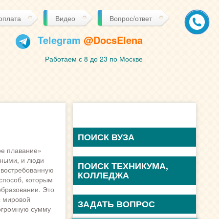
 оплата
Видео
Вопрос/ответ
Telegram
@DocsElena
Работаем с 8 до 23 по Москве
ПОИСК ВУЗА
ое плавание»
нными, и люди
е востребованную
 способ, которым
образовании. Это
с мировой
 огромную сумму