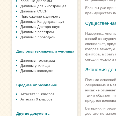
Красные дипломы
Дипломы для иностранцев
Если вы уже прин
Дипломы СССР
преимуществах п
Приложение к диплому
Дипломы Кандидата наук
Существенная
Дипломы Доктора наук
Диплом с реестром
Наверняка многие
Диплом с проводкой
знаний за студенч
специалист, придя
которая зачастую 
Дипломы техникума и училища
фактора, а сразу
сегодня можно и 
Дипломы техникума
Диплом училища
Экономия ден
Дипломы колледжа
Помимо основной 
Среднее образование
лекционные и мет
никак не отменяе
Аттестат 11 классов
таким образом ,ч
Аттестат 9 классов
придется волнова
Вы приняли решен
Другие документы
достаточно выпол