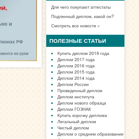
Санкт-Петербург
Новосибирске
Екатеринбурге
Нижний Новгород
Казани
Челябинске
Омске
Самаре
Ростове
Уфе
Красноярске
Перми
Воронеже
Волгограде
Все города
ДИПЛОМ В ВАШЕМ
ГОРОДЕ
ВАЖНАЯ ИНФОРМАЦИЯ
Как заказать документ?