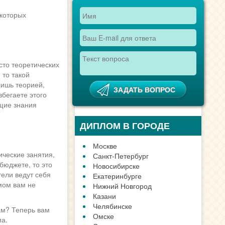
екоторых
сто теоретических
 то такой
лишь теорией,
ПОИСК ТЕХНИКУМА,
збегаете этого
КОЛЛЕДЖА
ющие знания
ические занятия,
бюджете, то это
тели ведут себя
мом вам не
ам? Теперь вам
ма.