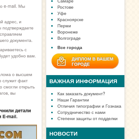
о e-mail. Мы
й адрес, и
ы подтверждаете
ЗАДАТЬ ВОПРОС
исправляем
шего документа.
вариваетесь с
будет удобно вам.
плома о высшем
о служит факт
о смогли открыть
гов, вы
ДИПЛОМ В ГОРОДЕ
Москве