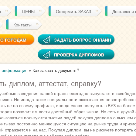
и
ЦЕНЫ
Оформить ЗАКАЗ
Доставка и
Контакты
ПО ГОРОДАМ
ЗАДАТЬ ВОПРОС ОНЛАЙН
ПРОВЕРКА ДИПЛОМОВ
я информация
»
Как заказать документ?
ть диплом, аттестат, справку?
учебные заведения нашей страны ежегодно выпускают в «свободн
ников. Но иногда такие специальности оказываются невостребова
ть не по своему профилю, иногда снова поступать в ВУЗ на боле
оторая позволит им вести достойный образ жизни. Но есть и другой
ользоваться пользуются тысячи людей покупка диплома о высшем 
читывая постоянно меняющуюся ситуацию на рынке труда и кризи
ый отражается и на нас. Покупая диплом, вы не рискуете потерять
чебу и гарантированно найдете себе работу.