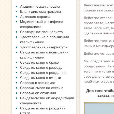
Действие первое:
Академическая справка
принимаем заказ 
Бланк диплома грамоты
Архивная справка
Действие второе:
Медицинский сертификат
проверяете, наск
специалиста
заказ, если нет,
Сертификат специалиста
сделанные вами з
Удостоверение о повышении
Действие третье: 
квалификации
нашим менеджером
Удостоверение интернатуры
Свидетельство о повышении
Действие четверто
квалификации
Мы предлагаем ва
Свидетельство о браке
образовании. Кач
Свидетельство о разводе
того, что многие 
Свидетельство о рождении
свое дело, став 
Свидетельство о смерти
приблизите свою 
Справка в военкомат
Справка-вызов на сессию
Справка об обучении
Свидетельство об аккредитации
специалиста
Свидетельство о рождении
СССР