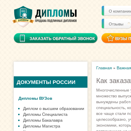
О компани
Отзывы
ЗАКАЗАТЬ ОБРАТНЫЙ ЗВОНОК
ВУЗЫ 
Главная
»
Важна
Как заказа
ДОКУМЕНТЫ РОССИИ
Многочисленные 
множество выпуск
Дипломы ВУЗов
вынуждены работа
специальность, к
Диплом о высшем образовании
все чаще стали п
Дипломы Cпециалиста
целесообразно, у
Дипломы Бакалавра
экономики, котор
Дипломы Магистра
потраченную на у