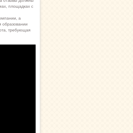
мах, площадках с
омпании, а
м образовании
бота, требующая