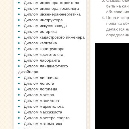
Диплом инженера-строителя
быть на сай
Диплом инженера-технолога
объявления
Диплом инженера-энергетика
Цена и скор
Диплом инструктора
попытка об
Диплом искусствоведа
делаются н
Диплом историка
определенн
Диплом кадастрового инженера
Диплом капитана
Диплом конструктора
Диплом косметолога
Диплом лаборанта
Диплом ландшафтного
дизайнера
Диплом лингвиста
Диплом логиста
Диплом логопеда
Диплом маляра
Диплом маникюра
Диплом маркетолога
Диплом массажиста
Диплом мастера спорта
Диплом математика