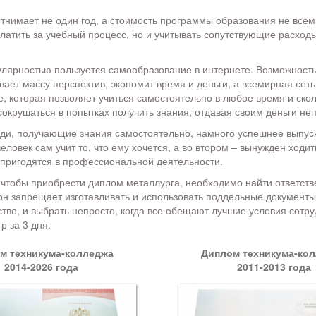
отнимает не один год, а стоимость программы образования не всем
платить за учебный процесс, но и учитывать сопутствующие расходы
лярностью пользуется самообразование в интернете. Возможность
вает массу перспектив, экономит время и деньги, а всемирная сет
е, которая позволяет учиться самостоятельно в любое время и скол
сокрушаться в попытках получить знания, отдавая своим деньги не
юди, получающие знания самостоятельно, намного успешнее выпуск
еловек сам учит то, что ему хочется, а во втором – вынужден ходи
 пригодятся в профессиональной деятельности.
, чтобы приобрести диплом металлурга, необходимо найти ответств
он запрещает изготавливать и использовать поддельные документы
тво, и выбрать непросто, когда все обещают лучшие условия сотру
р за 3 дня.
м техникума-колледжа
Диплом техникума-ко
2014-2026 года
2011-2013 года