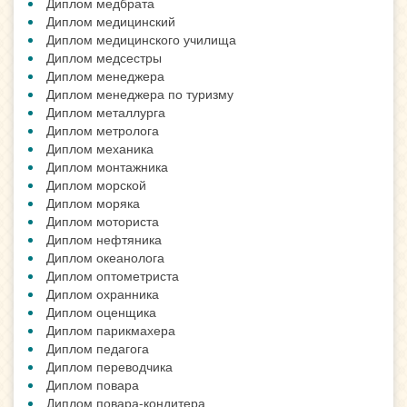
Диплом медбрата
Диплом медицинский
Диплом медицинского училища
Диплом медсестры
Диплом менеджера
Диплом менеджера по туризму
Диплом металлурга
Диплом метролога
Диплом механика
Диплом монтажника
Диплом морской
Диплом моряка
Диплом моториста
Диплом нефтяника
Диплом океанолога
Диплом оптометриста
Диплом охранника
Диплом оценщика
Диплом парикмахера
Диплом педагога
Диплом переводчика
Диплом повара
Диплом повара-кондитера