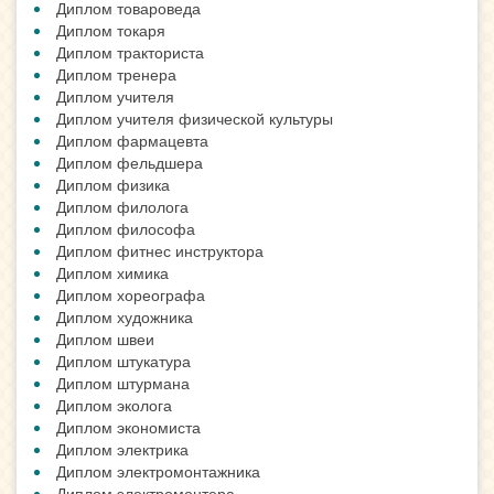
Диплом товароведа
Диплом токаря
Диплом тракториста
Диплом тренера
Диплом учителя
Диплом учителя физической культуры
Диплом фармацевта
Диплом фельдшера
Диплом физика
Диплом филолога
Диплом философа
Диплом фитнес инструктора
Диплом химика
Диплом хореографа
Диплом художника
Диплом швеи
Диплом штукатура
Диплом штурмана
Диплом эколога
Диплом экономиста
Диплом электрика
Диплом электромонтажника
Диплом электромонтера