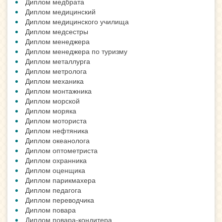
Диплом медбрата
Диплом медицинский
Диплом медицинского училища
Диплом медсестры
Диплом менеджера
Диплом менеджера по туризму
Диплом металлурга
Диплом метролога
Диплом механика
Диплом монтажника
Диплом морской
Диплом моряка
Диплом моториста
Диплом нефтяника
Диплом океанолога
Диплом оптометриста
Диплом охранника
Диплом оценщика
Диплом парикмахера
Диплом педагога
Диплом переводчика
Диплом повара
Диплом повара-кондитера