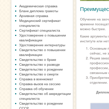
Академическая справка
Преимущест
Бланк диплома грамоты
Архивная справка
Обучение на заоч
Медицинский сертификат
времени посещать
специалиста
можно быстрее.
Сертификат специалиста
Удостоверение о повышении
Какие аргументы 
квалификации
институте или нет
Удостоверение интернатуры
Основным п
Свидетельство о повышении
сейчас, не 
квалификации
Решив зака
Свидетельство о браке
профессион
Свидетельство о разводе
профессии,
Свидетельство о рождении
связанным 
Свидетельство о смерти
Приобретен
Справка в военкомат
отделении.
Справка-вызов на сессию
Справка об обучении
Диплом
Свидетельство об аккредитации
специалиста
Свидетельство о рождении
СССР