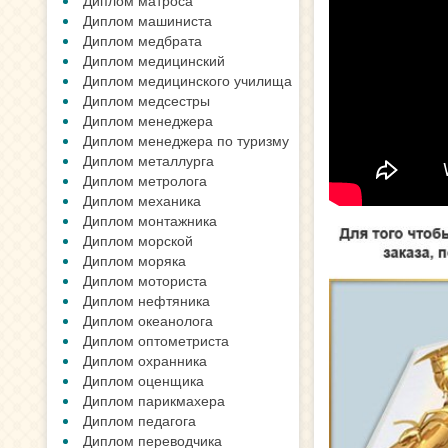
Диплом матроса
Диплом машиниста
Диплом медбрата
Диплом медицинский
Диплом медицинского училища
Диплом медсестры
Диплом менеджера
Диплом менеджера по туризму
Диплом металлурга
Диплом метролога
Диплом механика
Диплом монтажника
Диплом морской
Диплом моряка
Диплом моториста
Диплом нефтяника
Диплом океанолога
Диплом оптометриста
Диплом охранника
Диплом оценщика
Диплом парикмахера
Диплом педагога
Диплом переводчика