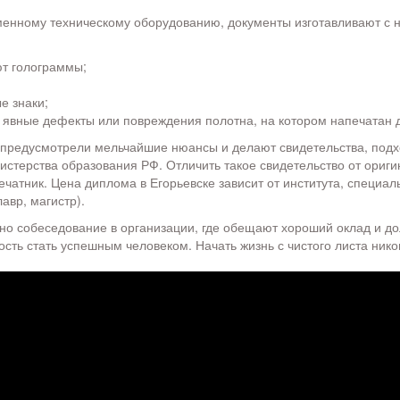
енному техническому оборудованию, документы изготавливают с 
ют голограммы;
е знаки;
т явные дефекты или повреждения полотна, на котором напечатан 
 предусмотрели мельчайшие нюансы и делают свидетельства, под
стерства образования РФ. Отличить такое свидетельство от ориги
чатник. Цена диплома в Егорьевске зависит от института, специаль
авр, магистр).
но собеседование в организации, где обещают хороший оклад и до
сть стать успешным человеком. Начать жизнь с чистого листа нико