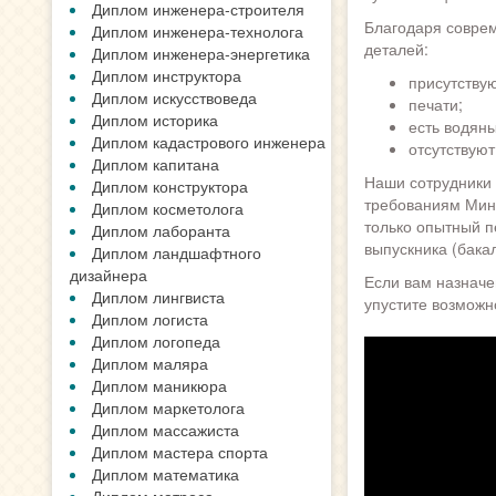
Диплом инженера-строителя
Благодаря соврем
Диплом инженера-технолога
деталей:
Диплом инженера-энергетика
Диплом инструктора
присутству
Диплом искусствоведа
печати;
Диплом историка
есть водяны
Диплом кадастрового инженера
отсутствую
Диплом капитана
Наши сотрудники
Диплом конструктора
требованиям Мини
Диплом косметолога
только опытный пе
Диплом лаборанта
выпускника (бакал
Диплом ландшафтного
дизайнера
Если вам назначе
Диплом лингвиста
упустите возможно
Диплом логиста
Диплом логопеда
Диплом маляра
Диплом маникюра
Диплом маркетолога
Диплом массажиста
Диплом мастера спорта
Диплом математика