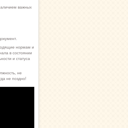
наличием важных
документ.
ходящие нормам и
нала в состоянии
ности и статуса
лжность, не
гда не поздно!