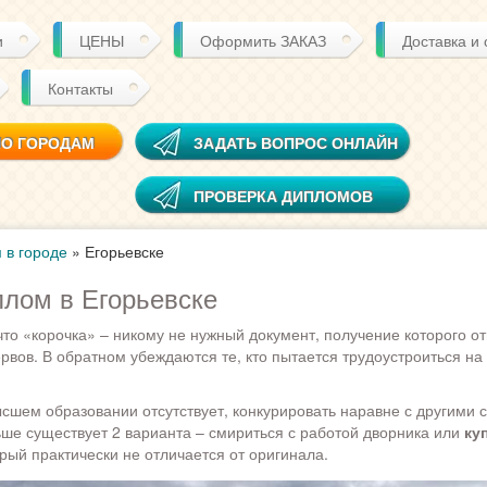
и
ЦЕНЫ
Оформить ЗАКАЗ
Доставка и
Контакты
ПО ГОРОДАМ
ЗАДАТЬ ВОПРОС ОНЛАЙН
ПРОВЕРКА ДИПЛОМОВ
 в городе
»
Егорьевске
плом в Егорьевске
что «корочка» – никому не нужный документ, получение которого о
ервов. В обратном убеждаются те, кто пытается трудоустроиться н
ысшем образовании отсутствует, конкурировать наравне с другими 
ше существует 2 варианта – смириться с работой дворника или
ку
орый практически не отличается от оригинала.