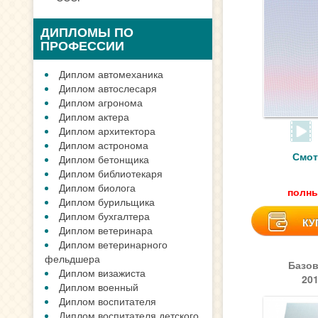
ДИПЛОМЫ ПО
ПРОФЕССИИ
Диплом автомеханика
Диплом автослесаря
Диплом агронома
Диплом актера
Диплом архитектора
Диплом астронома
Смот
Диплом бетонщика
Диплом библиотекаря
Диплом биолога
полны
Диплом бурильщика
Диплом бухгалтера
КУ
Диплом ветеринара
Диплом ветеринарного
фельдшера
Базов
Диплом визажиста
20
Диплом военный
Диплом воспитателя
Диплом воспитателя детского