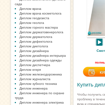
сада
Диплом врача
Диплом врача косметолога
Диплом геодезиста
Диплом геолога
Диплом горного мастера
Диплом дерматовенеролога
Диплом дерматолога
Диплом дефектолога
Диплом диетолога
Смот
Диплом дизайнера
Диплом дизайнера интерьера
Диплом дизайнера одежды
полны
Диплом диспетчера
Диплом егеря
КУ
Диплом железнодорожника
Диплом журналиста
Купить дип
Диплом зубного техника
Диплом инженера
Диплом инженера по охране
Чтобы получить с
труда
проблему в течен
Диплом инженера электрика
вуза и специально