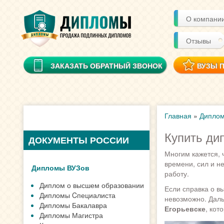
О компани
Отзывы
ЗАКАЗАТЬ ОБРАТНЫЙ ЗВОНОК
ВУЗЫ 
Главная
»
Диплом
Купить ди
ДОКУМЕНТЫ РОССИИ
Многим кажется, 
времени, сил и н
Дипломы ВУЗов
работу.
Диплом о высшем образовании
Если справка о в
Дипломы Cпециалиста
невозможно. Даль
Дипломы Бакалавра
Егорьевске
, кот
Дипломы Магистра