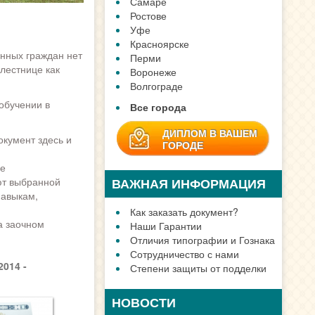
Самаре
Ростове
Уфе
Красноярске
енных граждан нет
Перми
лестнице как
Воронеже
Волгограде
обучении в
Все города
ДИПЛОМ В ВАШЕМ
кумент здесь и
ГОРОДЕ
ре
ВАЖНАЯ ИНФОРМАЦИЯ
ют выбранной
навыкам,
Как заказать документ?
а заочном
Наши Гарантии
Отличия типографии и Гознака
Сотрудничество с нами
014 -
Степени защиты от подделки
НОВОСТИ