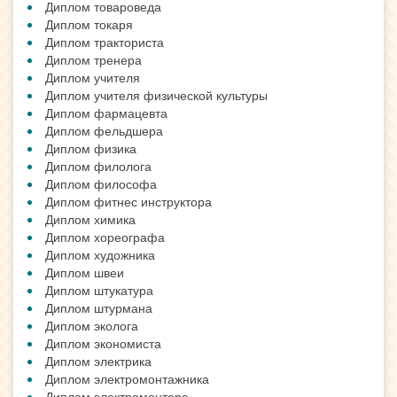
Диплом товароведа
Диплом токаря
Диплом тракториста
Диплом тренера
Диплом учителя
Диплом учителя физической культуры
Диплом фармацевта
Диплом фельдшера
Диплом физика
Диплом филолога
Диплом философа
Диплом фитнес инструктора
Диплом химика
Диплом хореографа
Диплом художника
Диплом швеи
Диплом штукатура
Диплом штурмана
Диплом эколога
Диплом экономиста
Диплом электрика
Диплом электромонтажника
Диплом электромонтера