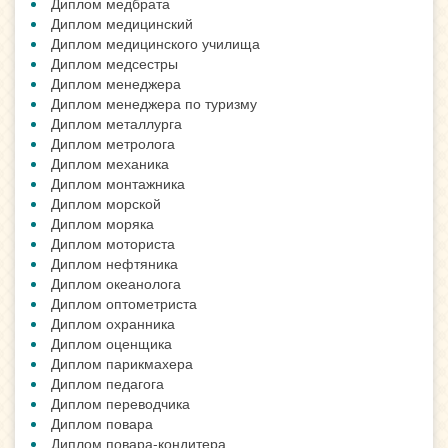
Диплом медбрата
Диплом медицинский
Диплом медицинского училища
Диплом медсестры
Диплом менеджера
Диплом менеджера по туризму
Диплом металлурга
Диплом метролога
Диплом механика
Диплом монтажника
Диплом морской
Диплом моряка
Диплом моториста
Диплом нефтяника
Диплом океанолога
Диплом оптометриста
Диплом охранника
Диплом оценщика
Диплом парикмахера
Диплом педагога
Диплом переводчика
Диплом повара
Диплом повара-кондитера