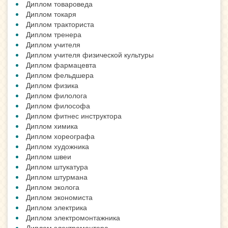
Диплом товароведа
Диплом токаря
Диплом тракториста
Диплом тренера
Диплом учителя
Диплом учителя физической культуры
Диплом фармацевта
Диплом фельдшера
Диплом физика
Диплом филолога
Диплом философа
Диплом фитнес инструктора
Диплом химика
Диплом хореографа
Диплом художника
Диплом швеи
Диплом штукатура
Диплом штурмана
Диплом эколога
Диплом экономиста
Диплом электрика
Диплом электромонтажника
Диплом электромонтера