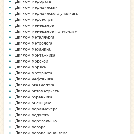
Диплом медбрата
Диплом медицинский
Диплом медицинского училища
Диплом медсестры
Диплом менеджера
Диплом менеджера по туризму
Диплом металлурга
Диплом метролога
Диплом механика
Диплом монтажника
Диплом морской
Диплом моряка
Диплом моториста
Диплом нефтяника
Диплом океанолога
Диплом оптометриста
Диплом охранника
Диплом оценщика
Диплом парикмахера
Диплом педагога
Диплом переводчика
Диплом повара
Диплом повара-кондитера