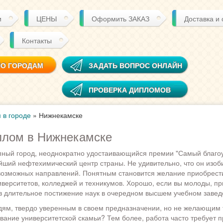
и
ЦЕНЫ
Оформить ЗАКАЗ
Доставка и
Контакты
ПО ГОРОДАМ
ЗАДАТЬ ВОПРОС ОНЛАЙН
ПРОВЕРКА ДИПЛОМОВ
 в городе
»
Нижнекамске
плом в Нижнекамске
пный город, неоднократно удостаивающийся премии "Самый благо
ейший нефтехимический центр страны. Не удивительно, что он изо
возможных направлений. Понятным становится желание приобрест
верситетов, колледжей и техникумов. Хорошо, если вы молоды, п
 в длительное постижение наук в очередном высшем учебном завед
дям, твердо уверенным в своем предназначении, но не желающим т
вание университетской скамьи? Тем более, работа часто требует пр