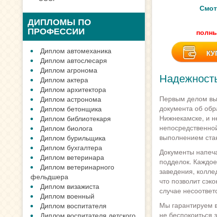
Смот
ДИПЛОМЫ ПО
ПРОФЕССИИ
полны
Диплом автомеханика
КУ
Диплом автослесаря
Диплом агронома
Надежность
Диплом актера
Диплом архитектора
Первым делом вы 
Диплом астронома
документа об обр
Диплом бетонщика
Нижнекамске, и н
Диплом библиотекаря
непосредственной
Диплом биолога
выполнением ста
Диплом бурильщика
Диплом бухгалтера
Документы напеча
Диплом ветеринара
подделок. Каждое
Диплом ветеринарного
заведения, колле
фельдшера
что позволит сэк
Диплом визажиста
случае несоответ
Диплом военный
Мы гарантируем в
Диплом воспитателя
не беспокоиться 
Диплом воспитателя детского