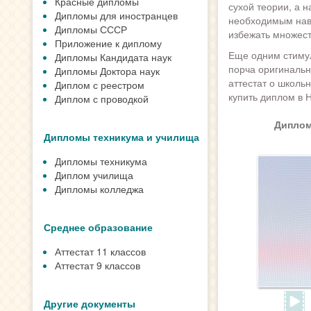
Красные дипломы
сухой теории, а 
Дипломы для иностранцев
необходимым навы
Дипломы СССР
избежать множес
Приложение к диплому
Еще одним стимул
Дипломы Кандидата наук
порча оригинальн
Дипломы Доктора наук
аттестат о школь
Диплом с реестром
купить диплом в 
Диплом с проводкой
Диплом
Дипломы техникума и училища
Дипломы техникума
Диплом училища
Дипломы колледжа
Среднее образование
Аттестат 11 классов
Аттестат 9 классов
Другие документы