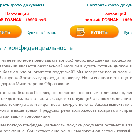
реть фото документа
Смотреть фото доку
Настоящий
Настоящий
й ГОЗНАК - 19990 руб.
полный ГОЗНАК - 1999
ПИТЬ
Купить в 1 клик
КУПИТЬ
Купи
 и конфиденциальность
имеете полное право задать вопрос: насколько данная процедура
азовании является безопасной? Могу ли я купить готовый диплом в
е бояться, что он окажется подделкой? Мы заверяем: все дипломы
 отправкой заказчику проходят проверку. Наши специалисты тщате
ндартов Министерства Образования.
таны на бланках Гознака, что является, основным отличием подл
 свидетельство и аттестат, свидетельствующий о вашем окончании
джа, техникума или лицея несет мокрую печать. Заказы выполняют
ономить ваше время. Предусмотрена возможность возврата и испра
ствия вашим требованиям.
ам полную конфиденциальность: покупка документа останется в та
за репутацию. Существует еще одна немаловажная деталь, каждый 