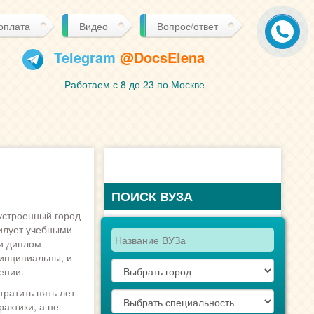
 оплата
Видео
Вопрос/ответ
Telegram
@DocsElena
Работаем с 8 до 23 по Москве
ПОИСК ВУЗА
устроенный город
билует учебными
и диплом
ринципиальны, и
ении.
ратить пять лет
актики, а не