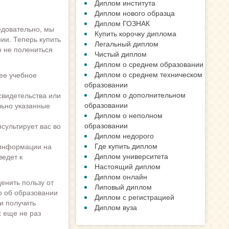
Диплом института
Диплом нового образца
Диплом ГОЗНАК
едовательно, мы
Купить корочку диплома
ии. Теперь купить
Легальный диплом
о не полениться
Чистый диплом
Диплом о среднем образовании
Диплом о среднем техническом
ее учебное
образовании
Диплом о дополнительном
видетельства или
образовании
льно указанные
Диплом о неполном
образовании
сультирует вас во
Диплом недорого
Где купить диплом
 информации на
Диплом университета
ведет к
Настоящий диплом
Диплом онлайн
енить пользу от
Липовый диплом
о об образовании
Диплом с регистрацией
и получить
Диплом вуза
 еще не раз