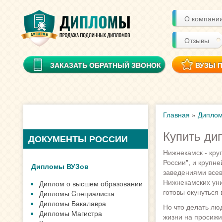
О компани
Отзывы
ЗАКАЗАТЬ ОБРАТНЫЙ ЗВОНОК
ВУЗЫ 
Главная
»
Диплом
Купить ди
ДОКУМЕНТЫ РОССИИ
Нижнекамск - кру
России", и крупн
Дипломы ВУЗов
заведениями все
Нижнекамских уни
Диплом о высшем образовании
готовы окунуться
Дипломы Cпециалиста
Дипломы Бакалавра
Но что делать лю
Дипломы Магистра
жизни на просижи