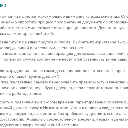
пки
кампании является максимальное внимание ко всем клиентам. Сл
имально упростить процесс приобретения документа об образован
ибо аттестат в Нижнекамске стало проще простого. Для этого нужн
ько элементарных действий:
пределиться с целью покупки диплома. Выбрать приоритетное высш
колледж, лицей или техникум, специальность;
 внимательно заполнить информацию для заказа/восстановления с
В противном случае компания не несет ответственность за неправи
ли затруднения - наша команда специалистов с готовностью прокон
вязано с темой "купить диплом";
плом, желательно самому перепроверить правильность и качество
нических ошибок, ведь будет досадно, если невнимательность при
нию с работодателем.
ростым правилам вы в скором времени гарантированно сможете оц
отовый диплом сразу в Нижнекамске. Имея в наличии свидетельств
шем учреждении, вы сможете без проблем осуществить все планы 
оустройство. А мысль о сэкономленном времени, нервах и деньгах
продвижения вверх по карьерной лестнице.