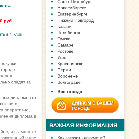
Санкт-Петербург
мента
Новосибирске
Екатеринбурге
Нижний Новгород
0 руб.
Казани
Челябинске
ть в 1 клик
Омске
Самаре
Ростове
Уфе
 покупки
Красноярске
 городе
Перми
 перед
Воронеже
льно следят за
Волгограде
Все города
инных дипломов от
ДИПЛОМ В ВАШЕМ
 высшего
ГОРОДЕ
ся оперативно,
вления диплома в
ВАЖНАЯ ИНФОРМАЦИЯ
йне, и вы можете
заказанный у нас
Как заказать документ?