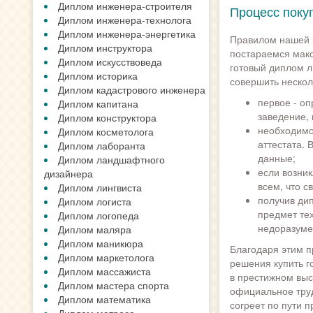
Диплом инженера-строителя
Процесс поку
Диплом инженера-технолога
Диплом инженера-энергетика
Правилом нашей 
Диплом инструктора
постараемся макс
Диплом искусствоведа
готовый диплом л
Диплом историка
совершить нескол
Диплом кадастрового инженера
первое - о
Диплом капитана
заведение, 
Диплом конструктора
необходимо
Диплом косметолога
аттестата. 
Диплом лаборанта
данные;
Диплом ландшафтного
если возник
дизайнера
всем, что с
Диплом лингвиста
получив ди
Диплом логиста
предмет тех
Диплом логопеда
недоразуме
Диплом маляра
Диплом маникюра
Благодаря этим п
Диплом маркетолога
решения купить г
Диплом массажиста
в престижном выс
Диплом мастера спорта
официальное труд
Диплом математика
согреет по пути 