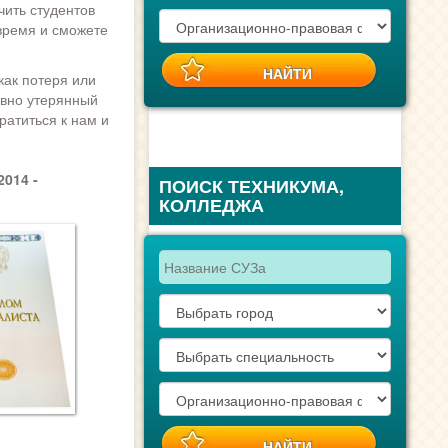
чить студентов
время и сможете
как потеря или
авно утерянный
ратиться к нам и
014 -
ПОИСК ТЕХНИКУМА,
КОЛЛЕДЖА