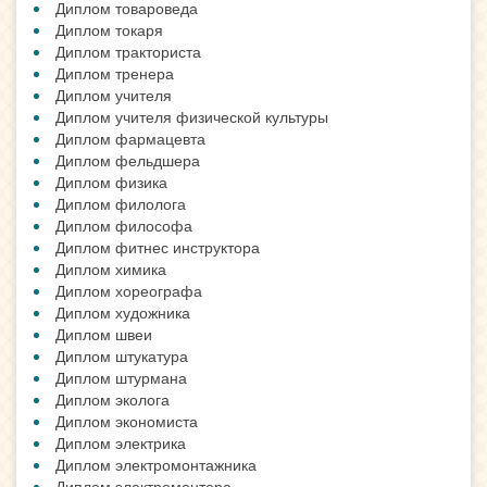
Диплом товароведа
Диплом токаря
Диплом тракториста
Диплом тренера
Диплом учителя
Диплом учителя физической культуры
Диплом фармацевта
Диплом фельдшера
Диплом физика
Диплом филолога
Диплом философа
Диплом фитнес инструктора
Диплом химика
Диплом хореографа
Диплом художника
Диплом швеи
Диплом штукатура
Диплом штурмана
Диплом эколога
Диплом экономиста
Диплом электрика
Диплом электромонтажника
Диплом электромонтера