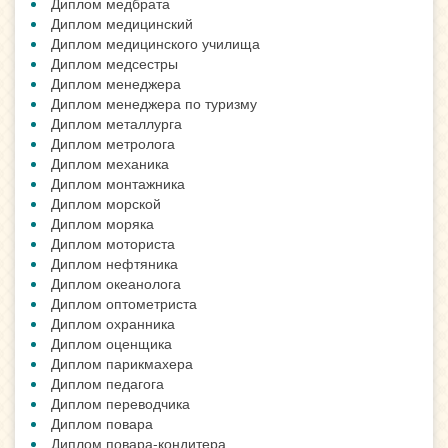
Диплом медбрата
Диплом медицинский
Диплом медицинского училища
Диплом медсестры
Диплом менеджера
Диплом менеджера по туризму
Диплом металлурга
Диплом метролога
Диплом механика
Диплом монтажника
Диплом морской
Диплом моряка
Диплом моториста
Диплом нефтяника
Диплом океанолога
Диплом оптометриста
Диплом охранника
Диплом оценщика
Диплом парикмахера
Диплом педагога
Диплом переводчика
Диплом повара
Диплом повара-кондитера