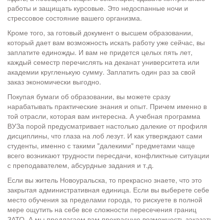
работы и защищать курсовые. Это недоспанные ночи и
стрессовое состояние вашего организма.
Кроме того, за готовый документ о высшем образовании,
который дает вам возможность искать работу уже сейчас, вы
заплатите единожды. И вам не придется целых пять лет,
каждый семестр перечислять на деканат университета или
академии кругленькую сумму. Заплатить один раз за свой
заказ экономически выгодно.
Покупая бумаги об образовании, вы можете сразу
нарабатывать практические знания и опыт. Причем именно в
той отрасли, которая вам интересна. А учебная программа
ВУЗа порой предусматривает настолько далекие от профиля
дисциплины, что глаза на лоб лезут. И как утверждают сами
студенты, именно с такими "далекими" предметами чаще
всего возникают трудности пересдачи, конфликтные ситуации
с преподавателем, абсурдные задания и т.д.
Если вы житель Новоуральска, то прекрасно знаете, что это
закрытая административная единица. Если вы выберете себе
место обучения за пределами города, то рискуете в полной
мере ощутить на себе все сложности пересечения границ
ЗАТО. А мы предлагаем вам прекрасную возможность заказать