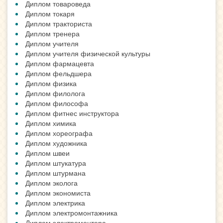
Диплом товароведа
Диплом токаря
Диплом тракториста
Диплом тренера
Диплом учителя
Диплом учителя физической культуры
Диплом фармацевта
Диплом фельдшера
Диплом физика
Диплом филолога
Диплом философа
Диплом фитнес инструктора
Диплом химика
Диплом хореографа
Диплом художника
Диплом швеи
Диплом штукатура
Диплом штурмана
Диплом эколога
Диплом экономиста
Диплом электрика
Диплом электромонтажника
Диплом электромонтера