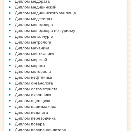
Диплом медбрата
Диплом медицинский
Диплом медицинского училища
Диплом медсестры
Диплом менеджера
Диплом менеджера по туризму
Диплом металлурга
Диплом метролога
Диплом механика
Диплом монтажника
Диплом морской
Диплом моряка
Диплом моториста
Диплом нефтяника
Диплом океанолога
Диплом оптометриста
Диплом охранника
Диплом оценщика
Диплом парикмахера
Диплом педагога
Диплом переводчика
Диплом повара
Диплом повара-кондитера