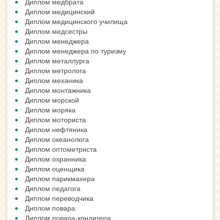
Диплом медбрата
Диплом медицинский
Диплом медицинского училища
Диплом медсестры
Диплом менеджера
Диплом менеджера по туризму
Диплом металлурга
Диплом метролога
Диплом механика
Диплом монтажника
Диплом морской
Диплом моряка
Диплом моториста
Диплом нефтяника
Диплом океанолога
Диплом оптометриста
Диплом охранника
Диплом оценщика
Диплом парикмахера
Диплом педагога
Диплом переводчика
Диплом повара
Диплом повара-кондитера