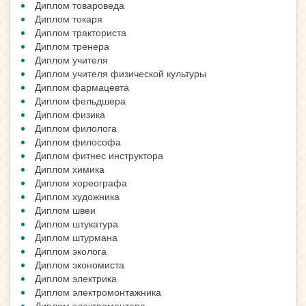
Диплом товароведа
Диплом токаря
Диплом тракториста
Диплом тренера
Диплом учителя
Диплом учителя физической культуры
Диплом фармацевта
Диплом фельдшера
Диплом физика
Диплом филолога
Диплом философа
Диплом фитнес инструктора
Диплом химика
Диплом хореографа
Диплом художника
Диплом швеи
Диплом штукатура
Диплом штурмана
Диплом эколога
Диплом экономиста
Диплом электрика
Диплом электромонтажника
Диплом электромонтера