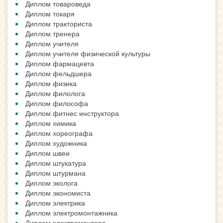
Диплом товароведа
Диплом токаря
Диплом тракториста
Диплом тренера
Диплом учителя
Диплом учителя физической культуры
Диплом фармацевта
Диплом фельдшера
Диплом физика
Диплом филолога
Диплом философа
Диплом фитнес инструктора
Диплом химика
Диплом хореографа
Диплом художника
Диплом швеи
Диплом штукатура
Диплом штурмана
Диплом эколога
Диплом экономиста
Диплом электрика
Диплом электромонтажника
Диплом электромонтера