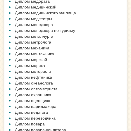
Диплом медбрата
Диплом медицинский
Диплом медицинского училища
Диплом медсестры
Диплом менеджера
Диплом менеджера по туризму
Диплом металлурга
Диплом метролога
Диплом механика
Диплом монтажника
Диплом морской
Диплом моряка
Диплом моториста
Диплом нефтяника
Диплом океанолога
Диплом оптометриста
Диплом охранника
Диплом оценщика
Диплом парикмахера
Диплом педагога
Диплом переводчика
Диплом повара
Диплом повара-кондитера