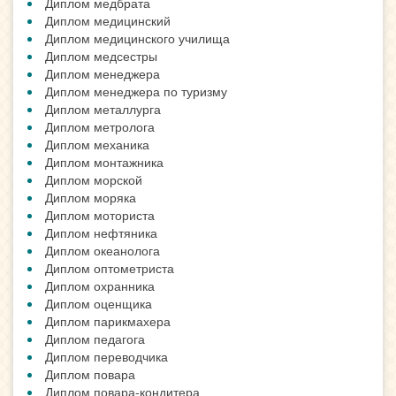
Диплом медбрата
Диплом медицинский
Диплом медицинского училища
Диплом медсестры
Диплом менеджера
Диплом менеджера по туризму
Диплом металлурга
Диплом метролога
Диплом механика
Диплом монтажника
Диплом морской
Диплом моряка
Диплом моториста
Диплом нефтяника
Диплом океанолога
Диплом оптометриста
Диплом охранника
Диплом оценщика
Диплом парикмахера
Диплом педагога
Диплом переводчика
Диплом повара
Диплом повара-кондитера