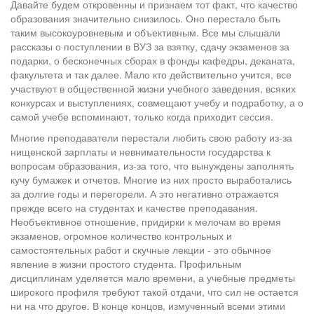
Давайте будем откровенны и признаем тот факт, что качество
образования значительно снизилось. Оно перестало быть
таким высокоуровневым и объективным. Все мы слышали
рассказы о поступлении в ВУЗ за взятку, сдачу экзаменов за
подарки, о бесконечных сборах в фонды кафедры, деканата,
факультета и так далее. Мало кто действительно учится, все
участвуют в общественной жизни учебного заведения, всяких
конкурсах и выступлениях, совмещают учебу и подработку, а о
самой учебе вспоминают, только когда приходит сессия.
Многие преподаватели перестали любить свою работу из-за
нищенской зарплаты и невнимательности государства к
вопросам образования, из-за того, что вынуждены заполнять
кучу бумажек и отчетов. Многие из них просто выработались
за долгие годы и перегорели. А это негативно отражается
прежде всего на студентах и качестве преподавания.
Необъективное отношение, придирки к мелочам во время
экзаменов, огромное количество контрольных и
самостоятельных работ и скучные лекции - это обычное
явление в жизни простого студента. Профильным
дисциплинам уделяется мало времени, а учебные предметы
широкого профиля требуют такой отдачи, что сил не остается
ни на что другое. В конце концов, измученный всеми этими