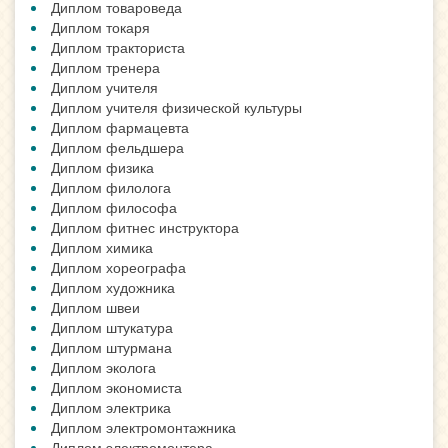
Диплом товароведа
Диплом токаря
Диплом тракториста
Диплом тренера
Диплом учителя
Диплом учителя физической культуры
Диплом фармацевта
Диплом фельдшера
Диплом физика
Диплом филолога
Диплом философа
Диплом фитнес инструктора
Диплом химика
Диплом хореографа
Диплом художника
Диплом швеи
Диплом штукатура
Диплом штурмана
Диплом эколога
Диплом экономиста
Диплом электрика
Диплом электромонтажника
Диплом электромонтера