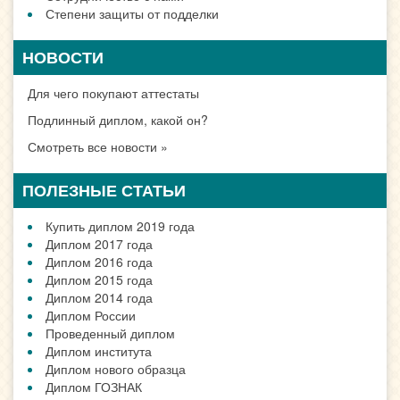
ДИПЛОМ В ГОРОДЕ
Москве
Санкт-Петербург
Новосибирске
Екатеринбурге
Нижний Новгород
Казани
Челябинске
Омске
Самаре
Ростове
Уфе
Красноярске
Перми
Воронеже
Волгограде
Все города
ДИПЛОМ В ВАШЕМ
ГОРОДЕ