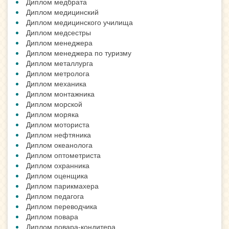
Диплом медбрата
Диплом медицинский
Диплом медицинского училища
Диплом медсестры
Диплом менеджера
Диплом менеджера по туризму
Диплом металлурга
Диплом метролога
Диплом механика
Диплом монтажника
Диплом морской
Диплом моряка
Диплом моториста
Диплом нефтяника
Диплом океанолога
Диплом оптометриста
Диплом охранника
Диплом оценщика
Диплом парикмахера
Диплом педагога
Диплом переводчика
Диплом повара
Диплом повара-кондитера