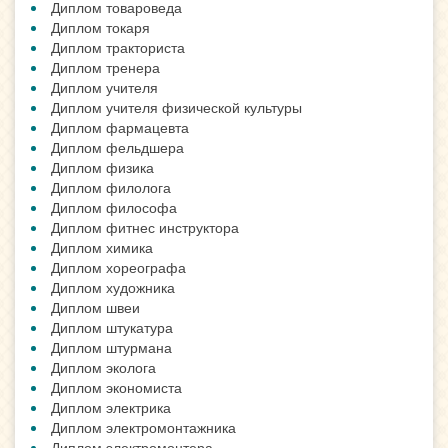
Диплом товароведа
Диплом токаря
Диплом тракториста
Диплом тренера
Диплом учителя
Диплом учителя физической культуры
Диплом фармацевта
Диплом фельдшера
Диплом физика
Диплом филолога
Диплом философа
Диплом фитнес инструктора
Диплом химика
Диплом хореографа
Диплом художника
Диплом швеи
Диплом штукатура
Диплом штурмана
Диплом эколога
Диплом экономиста
Диплом электрика
Диплом электромонтажника
Диплом электромонтера