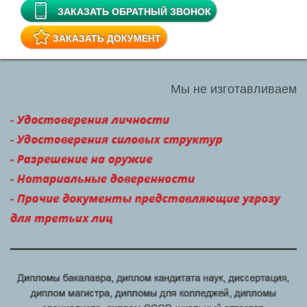
Диплом 2015 года
Диплом 2014 года
Диплом России
Проведенный диплом
Диплом института
Диплом нового образца
Диплом ГОЗНАК
Купить корочку диплома
Легальный диплом
Чистый диплом
Диплом о среднем образовании
Диплом о среднем техническом образовании
Диплом о дополнительном образовании
Диплом о неполном образовании
Диплом недорого
Где купить диплом
Диплом университета
Настоящий диплом
Диплом онлайн
Липовый диплом
Диплом с регистрацией
Диплом вуза