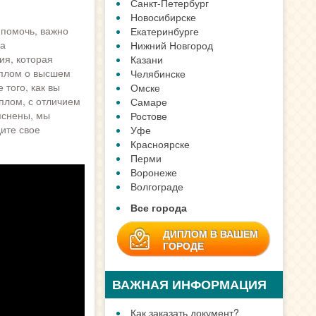
Санкт-Петербург
Новосибирске
 помочь, важно
Екатеринбурге
За
Нижний Новгород
ия, которая
Казани
иплом о высшем
Челябинске
того, как вы
Омске
иплом, с отличием
Самаре
яснены, мы
Ростове
дите свое
Уфе
Красноярске
Перми
Воронеже
Волгограде
Все города
ДИПЛОМ В ВАШЕМ
ГОРОДЕ
ВАЖНАЯ ИНФОРМАЦИЯ
Как заказать документ?