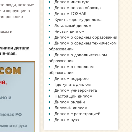
Диплом института
те люди, которые
Диплом нового образца
и и коррупции в
Диплом ГОЗНАК
мая решение
Купить корочку диплома
Легальный диплом
аказ и
Чистый диплом
Диплом о среднем образовании
Диплом о среднем техническом
образовании
Диплом о дополнительном
образовании
Диплом о неполном
образовании
Диплом недорого
Где купить диплом
Диплом университета
Настоящий диплом
Диплом онлайн
Липовый диплом
Диплом с регистрацией
Диплом вуза