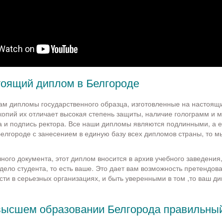
тоящий диплом в Белгороде
м дипломы государственного образца, изготовленные на настоящи
копий их отличает высокая степень защиты, наличие голограмм и м
а и подпись ректора. Все наши дипломы являются подлинными, а е
Белгороде с занесением в единую базу всех дипломов страны, то м
чного документа, этот диплом вносится в архив учебного заведения
дело студента, то есть ваше. Это дает вам возможность претендова
ти в серьезных организациях, и быть уверенными в том ,то ваш д
высшем образовании Белгорода правильны