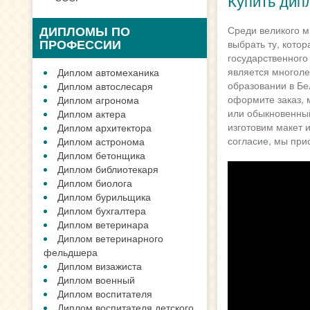
Купить дип
ДИПЛОМЫ ПО
Среди великого м
ПРОФЕССИИ
выбрать ту, кото
государственного
является многоле
Диплом автомеханика
образовании в Бе
Диплом автослесаря
оформите заказ, 
Диплом агронома
или обыкновенный
Диплом актера
изготовим макет и
Диплом архитектора
согласие, мы при
Диплом астронома
Диплом бетонщика
Диплом библиотекаря
Диплом биолога
Диплом бурильщика
Диплом бухгалтера
Диплом ветеринара
Диплом ветеринарного
фельдшера
Диплом визажиста
Диплом военный
Диплом воспитателя
Диплом воспитателя детского