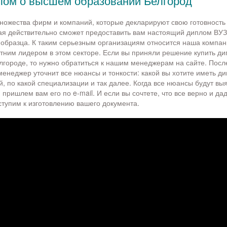
лом о высшем образовании Белгород
ножества фирм и компаний, которые декларируют свою готовность
рая действительно сможет предоставить вам настоящий диплом ВУ
 образца. К таким серьезным организациям относится наша компан
тним лидером в этом секторе. Если вы приняли решение купить д
лгороде, то нужно обратиться к нашим менеджерам на сайте. После 
менеджер уточнит все нюансы и тонкости: какой вы хотите иметь д
, по какой специализации и так далее. Когда все нюансы будут вы
 пришлем вам его по e-mail. И если вы сочтете, что все верно и да
ступим к изготовлению вашего документа.