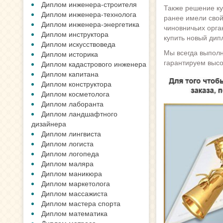
Диплом инженера-строителя
Также решение ку
Диплом инженера-технолога
ранее имели свой
Диплом инженера-энергетика
чиновничьих орга
Диплом инструктора
купить новый дип
Диплом искусствоведа
Мы всегда выполн
Диплом историка
гарантируем высо
Диплом кадастрового инженера
Диплом капитана
Диплом конструктора
Диплом косметолога
Диплом лаборанта
Диплом ландшафтного
дизайнера
Диплом лингвиста
Диплом логиста
Диплом логопеда
Диплом маляра
Диплом маникюра
Диплом маркетолога
Диплом массажиста
Диплом мастера спорта
Диплом математика