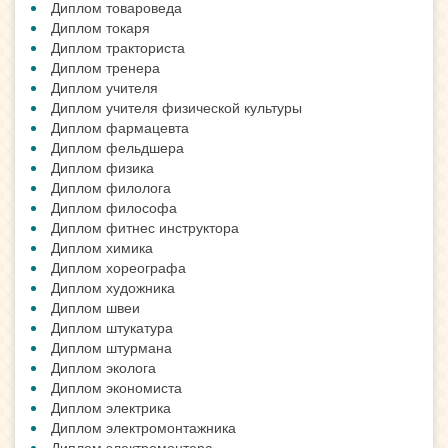
Диплом товароведа
Диплом токаря
Диплом тракториста
Диплом тренера
Диплом учителя
Диплом учителя физической культуры
Диплом фармацевта
Диплом фельдшера
Диплом физика
Диплом филолога
Диплом философа
Диплом фитнес инструктора
Диплом химика
Диплом хореографа
Диплом художника
Диплом швеи
Диплом штукатура
Диплом штурмана
Диплом эколога
Диплом экономиста
Диплом электрика
Диплом электромонтажника
Диплом электромонтера