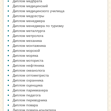
Диплом медбрата
Диплом медицинский
Диплом медицинского училища
Диплом медсестры
Диплом менеджера
Диплом менеджера по туризму
Диплом металлурга
Диплом метролога
Диплом механика
Диплом монтажника
Диплом морской
Диплом моряка
Диплом моториста
Диплом нефтяника
Диплом океанолога
Диплом оптометриста
Диплом охранника
Диплом оценщика
Диплом парикмахера
Диплом педагога
Диплом переводчика
Диплом повара
Диплом повара-кондитера