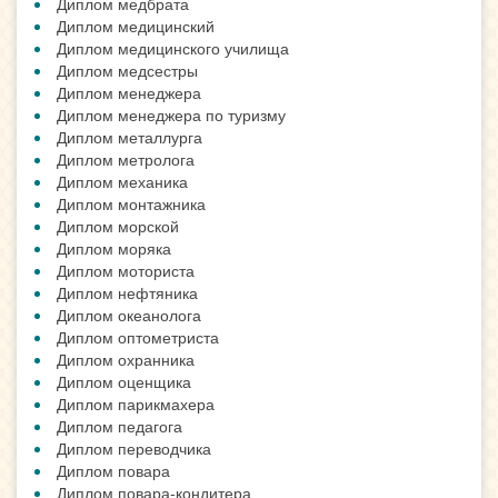
Диплом медбрата
Диплом медицинский
Диплом медицинского училища
Диплом медсестры
Диплом менеджера
Диплом менеджера по туризму
Диплом металлурга
Диплом метролога
Диплом механика
Диплом монтажника
Диплом морской
Диплом моряка
Диплом моториста
Диплом нефтяника
Диплом океанолога
Диплом оптометриста
Диплом охранника
Диплом оценщика
Диплом парикмахера
Диплом педагога
Диплом переводчика
Диплом повара
Диплом повара-кондитера