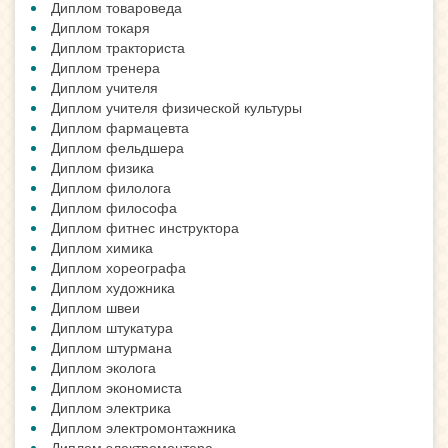
Диплом товароведа
Диплом токаря
Диплом тракториста
Диплом тренера
Диплом учителя
Диплом учителя физической культуры
Диплом фармацевта
Диплом фельдшера
Диплом физика
Диплом филолога
Диплом философа
Диплом фитнес инструктора
Диплом химика
Диплом хореографа
Диплом художника
Диплом швеи
Диплом штукатура
Диплом штурмана
Диплом эколога
Диплом экономиста
Диплом электрика
Диплом электромонтажника
Диплом электромонтера