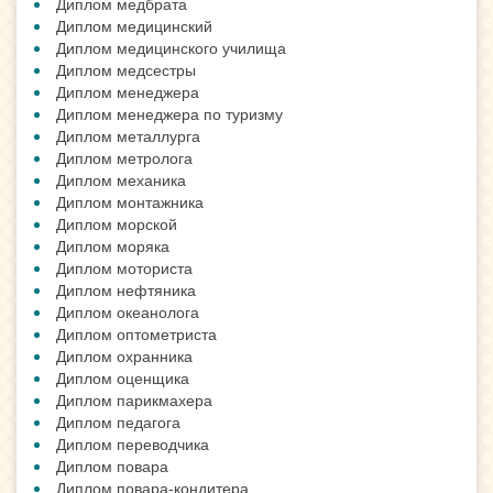
Диплом медбрата
Диплом медицинский
Диплом медицинского училища
Диплом медсестры
Диплом менеджера
Диплом менеджера по туризму
Диплом металлурга
Диплом метролога
Диплом механика
Диплом монтажника
Диплом морской
Диплом моряка
Диплом моториста
Диплом нефтяника
Диплом океанолога
Диплом оптометриста
Диплом охранника
Диплом оценщика
Диплом парикмахера
Диплом педагога
Диплом переводчика
Диплом повара
Диплом повара-кондитера