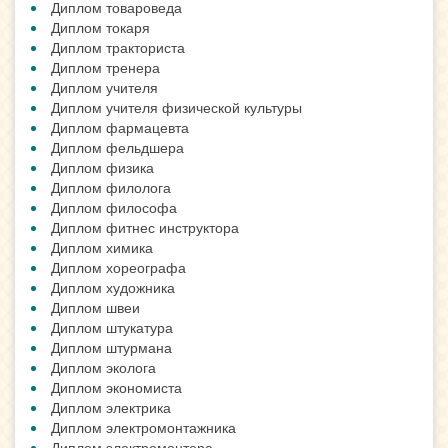
Диплом товароведа
Диплом токаря
Диплом тракториста
Диплом тренера
Диплом учителя
Диплом учителя физической культуры
Диплом фармацевта
Диплом фельдшера
Диплом физика
Диплом филолога
Диплом философа
Диплом фитнес инструктора
Диплом химика
Диплом хореографа
Диплом художника
Диплом швеи
Диплом штукатура
Диплом штурмана
Диплом эколога
Диплом экономиста
Диплом электрика
Диплом электромонтажника
Диплом электромонтера