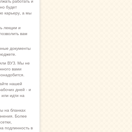
лжать работать и
но будет
ою карьеру, а мы
ть лекции и
позволить вам
анные документы
бюджете.
 или ВУЗ. Мы не
нного вами
понадобится.
сайте нашей
абочих дней - и
 или идти на
ы на бланках
лнения. Более
сетки,
на подлинность в