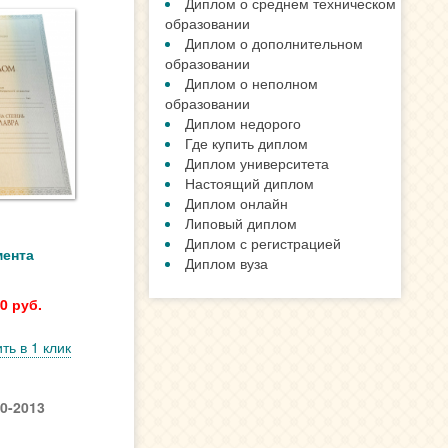
Наши Гарантии
Отличия типографии и Гознака
Сотрудничество с нами
Степени защиты от подделки
НОВОСТИ
Для чего покупают аттестаты
Подлинный диплом, какой он?
Смотреть все новости »
мента
ПОЛЕЗНЫЕ СТАТЬИ
0 руб.
Купить диплом 2019 года
Диплом 2017 года
ть в 1 клик
Диплом 2016 года
Диплом 2015 года
Диплом 2014 года
0-2013
Диплом России
Проведенный диплом