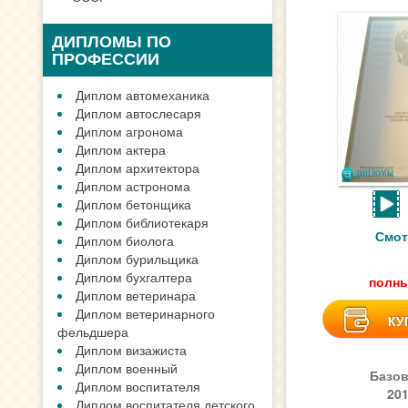
ДИПЛОМЫ ПО
ПРОФЕССИИ
Диплом автомеханика
Диплом автослесаря
Диплом агронома
Диплом актера
Диплом архитектора
Диплом астронома
Диплом бетонщика
Диплом библиотекаря
Смот
Диплом биолога
Диплом бурильщика
Диплом бухгалтера
полны
Диплом ветеринара
Диплом ветеринарного
КУ
фельдшера
Диплом визажиста
Диплом военный
Базов
Диплом воспитателя
20
Диплом воспитателя детского