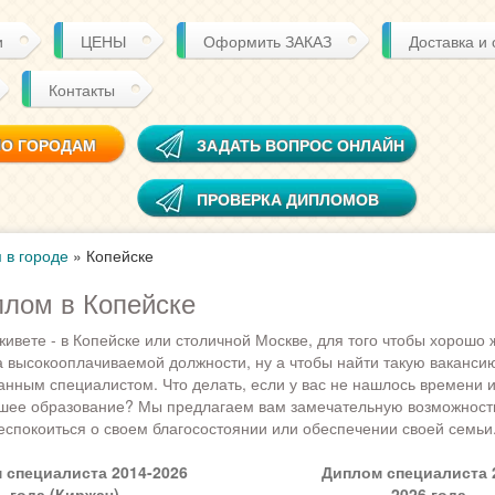
и
ЦЕНЫ
Оформить ЗАКАЗ
Доставка и
Контакты
ПО ГОРОДАМ
ЗАДАТЬ ВОПРОС ОНЛАЙН
ПРОВЕРКА ДИПЛОМОВ
 в городе
»
Копейске
плом в Копейске
живете - в Копейске или столичной Москве, для того чтобы хорошо 
а высокооплачиваемой должности, ну а чтобы найти такую ваканси
нным специалистом. Что делать, если у вас не нашлось времени и
шее образование? Мы предлагаем вам замечательную возможность
беспокоиться о своем благосостоянии или обеспечении своей семьи
 специалиста 2014-2026
Диплом специалиста 2
года (Киржач)
2026 года