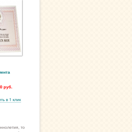
мента
0 руб.
ть в 1 клик
ннолетия, то