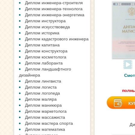
Диплом инженера-строителя
Диплом инженера-технолога
Диплом инженера-энергетика
Диплом инструктора
Диплом искусствоведа
Диплом историка
Диплом кадастрового инженера
Диплом капитана
Диплом конструктора
Диплом косметолога
Диплом лаборанта
Диплом ландшафтного
дизайнера
Смот
Диплом лингвиста
Диплом логиста
полны
Диплом логопеда
Диплом маляра
КУ
Диплом маникюра
Диплом маркетолога
Диплом массажиста
Диплом мастера спорта
Ди
Диплом математика