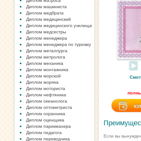
Диплом матроса
Диплом машиниста
Диплом медбрата
Диплом медицинский
Диплом медицинского училища
Диплом медсестры
Диплом менеджера
Диплом менеджера по туризму
Диплом металлурга
Диплом метролога
Диплом механика
Диплом монтажника
Диплом морской
Смот
Диплом моряка
Диплом моториста
полны
Диплом нефтяника
Диплом океанолога
КУ
Диплом оптометриста
Диплом охранника
Диплом оценщика
Преимущест
Диплом парикмахера
Диплом педагога
Если вы вынужден
Диплом переводчика