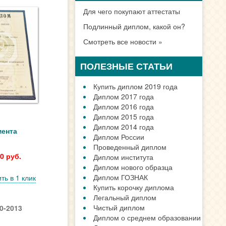
Санкт-Петербург
Новосибирске
Екатеринбурге
Нижний Новгород
Казани
Челябинске
Омске
Самаре
Ростове
Уфе
Красноярске
Перми
Воронеже
мента
Волгограде
Все города
0 руб.
ДИПЛОМ В ВАШЕМ
ГОРОДЕ
ть в 1 клик
ВАЖНАЯ ИНФОРМАЦИЯ
0-2013
Как заказать документ?