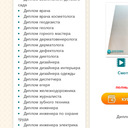
сада
Диплом врача
Диплом врача косметолога
Диплом геодезиста
Диплом геолога
Диплом горного мастера
Диплом дерматовенеролога
Диплом дерматолога
Диплом дефектолога
Диплом диетолога
Диплом дизайнера
Диплом дизайнера интерьера
Смот
Диплом дизайнера одежды
Диплом диспетчера
Диплом егеря
полны
Диплом железнодорожника
Диплом журналиста
КУ
Диплом зубного техника
Диплом инженера
Диплом инженера по охране
Дипло
труда
Диплом инженера электрика