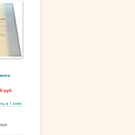
Диплом института
Диплом нового образца
Диплом ГОЗНАК
Купить корочку диплома
Легальный диплом
Чистый диплом
Диплом о среднем образовании
Диплом о среднем техническом
образовании
Диплом о дополнительном
образовании
Диплом о неполном
образовании
мента
Диплом недорого
Где купить диплом
0 руб.
Диплом университета
Настоящий диплом
ть в 1 клик
Диплом онлайн
Липовый диплом
Диплом с регистрацией
Диплом вуза
аук