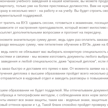
окончании учебного заведения в нашей компании, вы можете продо
зарплату, только уже на более престижных должностях. Вам не нуж
сразу в несколько мест - на работу и на учебу. Вы будет строить св
кументальной поддержкой.
т тратить на ВУЗ: сдавать сессии, готовиться к экзаменам, посеща
зависите от настроения преподавателя, который может милостиво 
засыплет дополнительными вопросами и прогонит на пересдачу.
кономите значительную сумму денег, ведь один раз оплатить заказ
ораздо меньшую сумму, чем пятилетнее обучение в ВУЗе, даже на 
 ведь никто не обязывает вас выбирать конкретную специальность
остями и связями - мы можем изготовить документы любого выбра
 заведения и любой специальности, даже "красный диплом", если 
заказ быстро и доставим его прямо к вам. От момента заявки на 
лучения диплома о высшем образовании пройдет всего несколько р
отправляться в кадровый отдел и заводить разговоры о повышении
шем образовании не будет подделкой. Мы отпечатываем документ
 образца и типографским методом, с соблюдением всех норм запо
нты имеют все знаки защиты, такие как - водяные знаки, защитные 
вый оттенок краски и т.д. Такой бланк спокойно пройдет проверку 