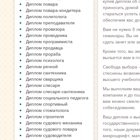
купив диплом об 
Диплом повара
приносить домой 
Диплом повара-кондитера
стараться успеть 
Диплом политолога
обеспечим вас до
Диплом преподавателя
Диплом провизора
Вам не нужно 5 ле
Диплом проводника
семинары. Вы не 
Диплом программиста
сдать зачет или 
Диплом продавца
Кроме того, вы э
Диплом прораба
выльется вам в г
Диплом психолога
Диплом речной
Свобода выбора -
Диплом сантехника
стеснены возможн
Диплом сварщика
высшего учебного
Диплом слесаря
Мы выполним ваш 
Диплом слесаря-сантехника
компании и до по
Диплом социального педагога
вам можно смело 
Диплом спортивный
собеседование.
Диплом стоматолога
Диплом строителя
Ваш диплом о выс
Диплом судового механика
государственного
Диплом судового повара
того, наши докуме
Диплом судоводителя
микрошрифт, мато