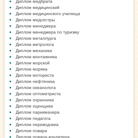
Диплом медбрата
Диплом медицинский
Диплом медицинского училища
Диплом медсестры
Диплом менеджера
Диплом менеджера по туризму
Диплом металлурга
Диплом метролога
Диплом механика
Диплом монтажника
Диплом морской
Диплом моряка
Диплом моториста
Диплом нефтяника
Диплом океанолога
Диплом оптометриста
Диплом охранника
Диплом оценщика
Диплом парикмахера
Диплом педагога
Диплом переводчика
Диплом повара
Диплом повара-кондитера