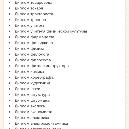
Диплом товароведа
Диплом токаря
Диплом тракториста
Диплом тренера
Диплом учителя
Диплом учителя физической культуры
Диплом фармацевта
Диплом фельдшера
Диплом физика
Диплом филолога
Диплом философа
Диплом фитнес инструктора
Диплом химика
Диплом хореографа
Диплом художника
Диплом швеи
Диплом штукатура
Диплом штурмана
Диплом эколога
Диплом экономиста
Диплом электрика
Диплом электромонтажника
Диплом электромонтера