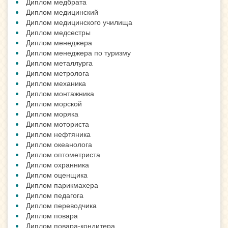
Диплом медбрата
Диплом медицинский
Диплом медицинского училища
Диплом медсестры
Диплом менеджера
Диплом менеджера по туризму
Диплом металлурга
Диплом метролога
Диплом механика
Диплом монтажника
Диплом морской
Диплом моряка
Диплом моториста
Диплом нефтяника
Диплом океанолога
Диплом оптометриста
Диплом охранника
Диплом оценщика
Диплом парикмахера
Диплом педагога
Диплом переводчика
Диплом повара
Диплом повара-кондитера