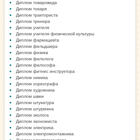
Диплом товароведа
Диплом токаря
Диплом тракториста
Диплом тренера
Диплом учителя
Диплом учителя физической культуры
Диплом фармацевта
Диплом фельдшера
Диплом физика
Диплом филолога
Диплом философа
Диплом фитнес инструктора
Диплом химика
Диплом хореографа
Диплом художника
Диплом швеи
Диплом штукатура
Диплом штурмана
Диплом эколога
Диплом экономиста
Диплом электрика
Диплом электромонтажника
Диплом электромонтера