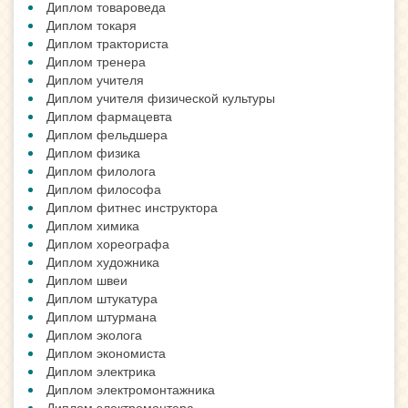
Диплом товароведа
Диплом токаря
Диплом тракториста
Диплом тренера
Диплом учителя
Диплом учителя физической культуры
Диплом фармацевта
Диплом фельдшера
Диплом физика
Диплом филолога
Диплом философа
Диплом фитнес инструктора
Диплом химика
Диплом хореографа
Диплом художника
Диплом швеи
Диплом штукатура
Диплом штурмана
Диплом эколога
Диплом экономиста
Диплом электрика
Диплом электромонтажника
Диплом электромонтера