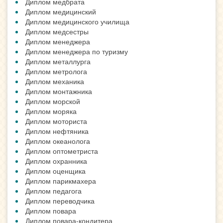
Диплом медбрата
Диплом медицинский
Диплом медицинского училища
Диплом медсестры
Диплом менеджера
Диплом менеджера по туризму
Диплом металлурга
Диплом метролога
Диплом механика
Диплом монтажника
Диплом морской
Диплом моряка
Диплом моториста
Диплом нефтяника
Диплом океанолога
Диплом оптометриста
Диплом охранника
Диплом оценщика
Диплом парикмахера
Диплом педагога
Диплом переводчика
Диплом повара
Диплом повара-кондитера