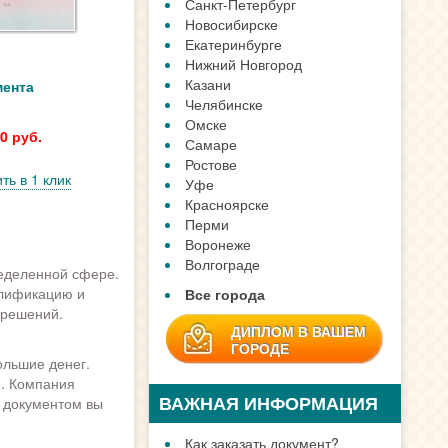
Санкт-Петербург
Новосибирске
Екатеринбурге
Нижний Новгород
Казани
мента
Челябинске
Омске
0 руб.
Самаре
Ростове
ть в 1 клик
Уфе
Красноярске
Перми
Воронеже
Волгограде
ределенной сфере.
алификацию и
Все города
 решений.
ДИПЛОМ В ВАШЕМ
ГОРОДЕ
ольшие денег.
и. Компания
ВАЖНАЯ ИНФОРМАЦИЯ
м документом вы
Как заказать документ?