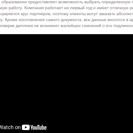
 образовании предоставляет возможность выбрать определенную
ую работу. Компания работает не первый год и имеет отличную р
ширяется круг партнеров, поэтому клиенты могут заказать абсолю
ку. Кроме изготовления самого документа, все данные вносятся в а
роверке диплома не возникнет малейших сомнений о его подлинно