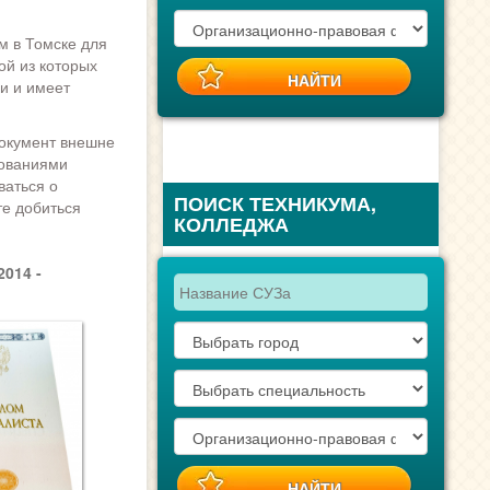
м в Томске для
ой из которых
и и имеет
Документ внешне
бованиями
ваться о
ПОИСК ТЕХНИКУМА,
те добиться
КОЛЛЕДЖА
014 -