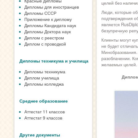
Красные дипломы
целей без наличи
Дипломы для иностранцев
Люди, которые об
Дипломы СССР
подтверждения об
Приложение к диплому
является RusDipl
Дипломы Кандидата наук
безупречную реп
Дипломы Доктора наук
Диплом с реестром
Клиенты могут ку
Диплом с проводкой
не будет отличать
Минобразования. 
разоблачении. Ко
Дипломы техникума и училища
желаемых целей.
Дипломы техникума
Диплом
Диплом училища
Дипломы колледжа
Среднее образование
Аттестат 11 классов
Аттестат 9 классов
Другие документы