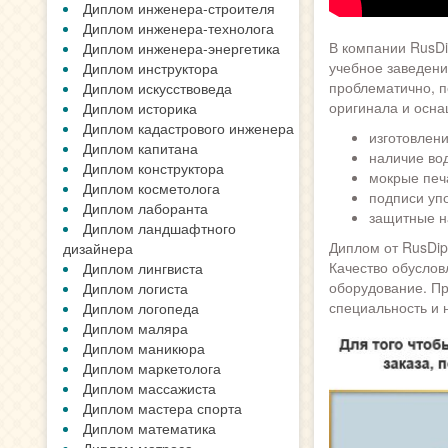
Диплом инженера-строителя
Диплом инженера-технолога
В компании RusDi
Диплом инженера-энергетика
учебное заведени
Диплом инструктора
проблематично, п
Диплом искусствоведа
оригинала и осн
Диплом историка
Диплом кадастрового инженера
изготовлени
Диплом капитана
наличие вод
Диплом конструктора
мокрые печ
Диплом косметолога
подписи уп
Диплом лаборанта
защитные н
Диплом ландшафтного
Диплом от RusDip
дизайнера
Качество обуслов
Диплом лингвиста
оборудование. Пр
Диплом логиста
специальность и 
Диплом логопеда
Диплом маляра
Диплом маникюра
Диплом маркетолога
Диплом массажиста
Диплом мастера спорта
Диплом математика