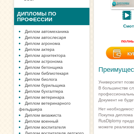
ДИПЛОМЫ ПО
ПРОФЕССИИ
Смот
Диплом автомеханика
Диплом автослесаря
полны
Диплом агронома
Диплом актера
КУ
Диплом архитектора
Диплом астронома
Диплом бетонщика
Преимущест
Диплом библиотекаря
Диплом биолога
Университет позв
Диплом бурильщика
В большинстве сл
Диплом бухгалтера
профессиональные
Диплом ветеринара
Документ не буде
Диплом ветеринарного
Нет необходимост
фельдшера
Покупка диплома 
Диплом визажиста
RusDiplomy предо
Диплом военный
можете реализова
Диплом воспитателя
Диплом воспитателя детского