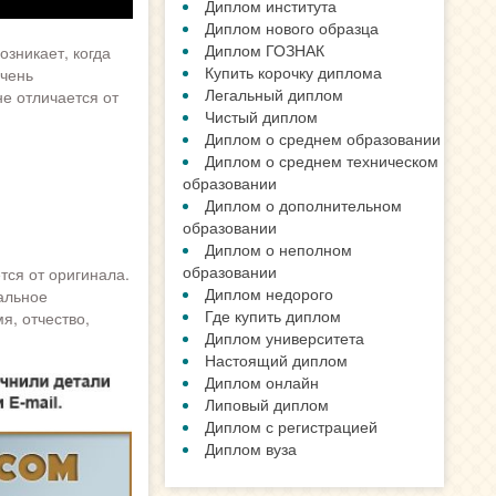
Диплом института
Диплом нового образца
Диплом ГОЗНАК
зникает, когда
Купить корочку диплома
очень
Легальный диплом
е отличается от
Чистый диплом
Диплом о среднем образовании
Диплом о среднем техническом
образовании
Диплом о дополнительном
образовании
Диплом о неполном
образовании
тся от оригинала.
Диплом недорого
альное
Где купить диплом
я, отчество,
Диплом университета
Настоящий диплом
Диплом онлайн
Липовый диплом
Диплом с регистрацией
Диплом вуза