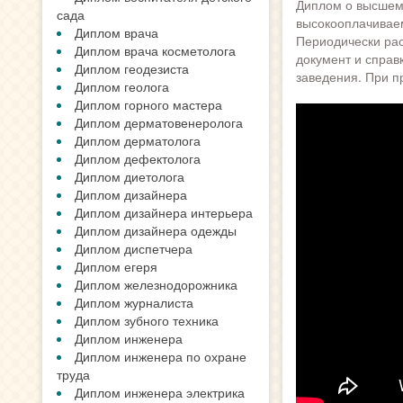
Диплом о высшем
сада
высокооплачиваем
Диплом врача
Периодически рас
Диплом врача косметолога
документ и справ
Диплом геодезиста
заведения. При п
Диплом геолога
Диплом горного мастера
Диплом дерматовенеролога
Диплом дерматолога
Диплом дефектолога
Диплом диетолога
Диплом дизайнера
Диплом дизайнера интерьера
Диплом дизайнера одежды
Диплом диспетчера
Диплом егеря
Диплом железнодорожника
Диплом журналиста
Диплом зубного техника
Диплом инженера
Диплом инженера по охране
труда
Диплом инженера электрика