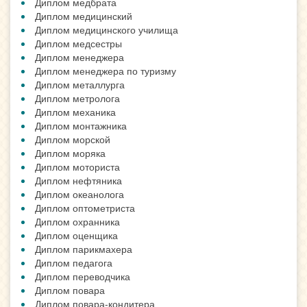
Диплом медбрата
Диплом медицинский
Диплом медицинского училища
Диплом медсестры
Диплом менеджера
Диплом менеджера по туризму
Диплом металлурга
Диплом метролога
Диплом механика
Диплом монтажника
Диплом морской
Диплом моряка
Диплом моториста
Диплом нефтяника
Диплом океанолога
Диплом оптометриста
Диплом охранника
Диплом оценщика
Диплом парикмахера
Диплом педагога
Диплом переводчика
Диплом повара
Диплом повара-кондитера