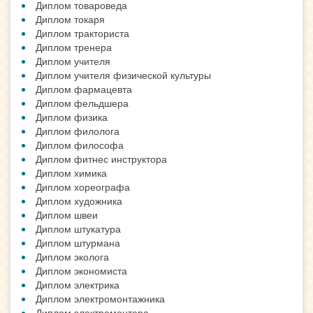
Диплом товароведа
Диплом токаря
Диплом тракториста
Диплом тренера
Диплом учителя
Диплом учителя физической культуры
Диплом фармацевта
Диплом фельдшера
Диплом физика
Диплом филолога
Диплом философа
Диплом фитнес инструктора
Диплом химика
Диплом хореографа
Диплом художника
Диплом швеи
Диплом штукатура
Диплом штурмана
Диплом эколога
Диплом экономиста
Диплом электрика
Диплом электромонтажника
Диплом электромонтера