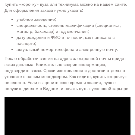
Купить «корочку» вуза или техникума можно на нашем сайте.
Для оформления заказа нужно указать:
учебное заведение;
специальность, степень квалификации (специалист,
магистр, бакалавр) и год окончания;
дату рождения и ФИО в точности, как написано в
паспорте;
актуальный номер телефона и электронную почту.
После обработки заявки на адрес электронной почты придет
эскиз диплома. Внимательно сверив информацию,
подтвердите заказ. Сроки изготовления и доставки отдельно
уточните с нашим менеджером. Как видите, купить «корочку»
не сложно. Если вы цените свое время и знания, лучше
получить диплом в Видном, и начать путь к успешной карьере.