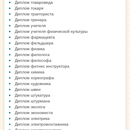
Диплом товароведа
Диплом токаря
Диплом тракториста
Диплом тренера
Диплом учителя
Диплом учителя физической культуры
Диплом фармацевта
Диплом фельдшера
Диплом физика
Диплом филолога
Диплом философа
Диплом фитнес инструктора
Диплом химика
Диплом хореографа
Диплом художника
Диплом швеи
Диплом штукатура
Диплом штурмана
Диплом эколога
Диплом экономиста
Диплом электрика
Диплом электромонтажника
Диплом электромонтера