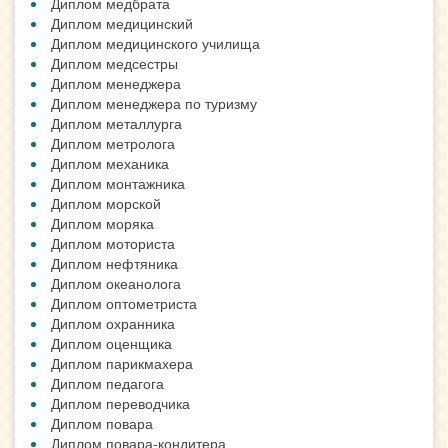
Диплом медбрата
Диплом медицинский
Диплом медицинского училища
Диплом медсестры
Диплом менеджера
Диплом менеджера по туризму
Диплом металлурга
Диплом метролога
Диплом механика
Диплом монтажника
Диплом морской
Диплом моряка
Диплом моториста
Диплом нефтяника
Диплом океанолога
Диплом оптометриста
Диплом охранника
Диплом оценщика
Диплом парикмахера
Диплом педагога
Диплом переводчика
Диплом повара
Диплом повара-кондитера