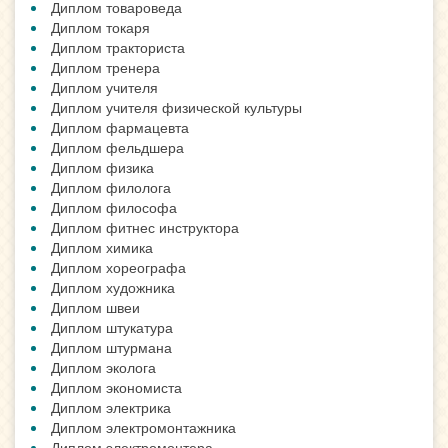
Диплом товароведа
Диплом токаря
Диплом тракториста
Диплом тренера
Диплом учителя
Диплом учителя физической культуры
Диплом фармацевта
Диплом фельдшера
Диплом физика
Диплом филолога
Диплом философа
Диплом фитнес инструктора
Диплом химика
Диплом хореографа
Диплом художника
Диплом швеи
Диплом штукатура
Диплом штурмана
Диплом эколога
Диплом экономиста
Диплом электрика
Диплом электромонтажника
Диплом электромонтера