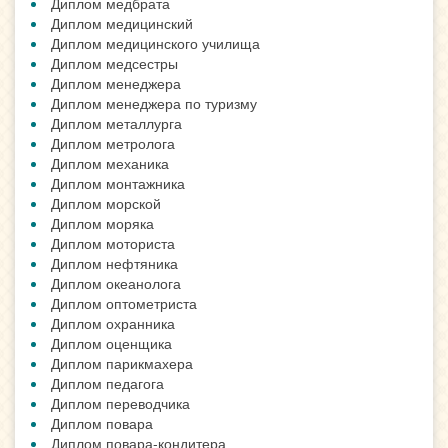
Диплом медбрата
Диплом медицинский
Диплом медицинского училища
Диплом медсестры
Диплом менеджера
Диплом менеджера по туризму
Диплом металлурга
Диплом метролога
Диплом механика
Диплом монтажника
Диплом морской
Диплом моряка
Диплом моториста
Диплом нефтяника
Диплом океанолога
Диплом оптометриста
Диплом охранника
Диплом оценщика
Диплом парикмахера
Диплом педагога
Диплом переводчика
Диплом повара
Диплом повара-кондитера