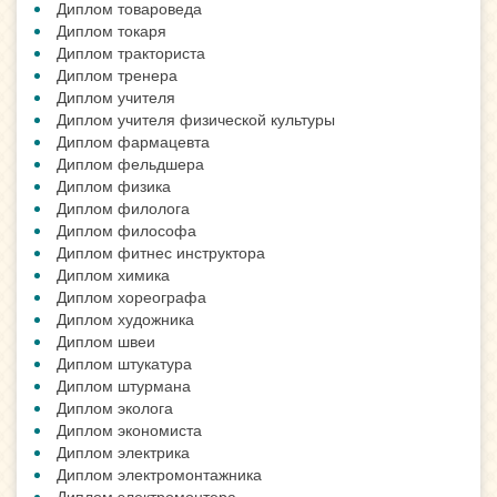
Диплом товароведа
Диплом токаря
Диплом тракториста
Диплом тренера
Диплом учителя
Диплом учителя физической культуры
Диплом фармацевта
Диплом фельдшера
Диплом физика
Диплом филолога
Диплом философа
Диплом фитнес инструктора
Диплом химика
Диплом хореографа
Диплом художника
Диплом швеи
Диплом штукатура
Диплом штурмана
Диплом эколога
Диплом экономиста
Диплом электрика
Диплом электромонтажника
Диплом электромонтера