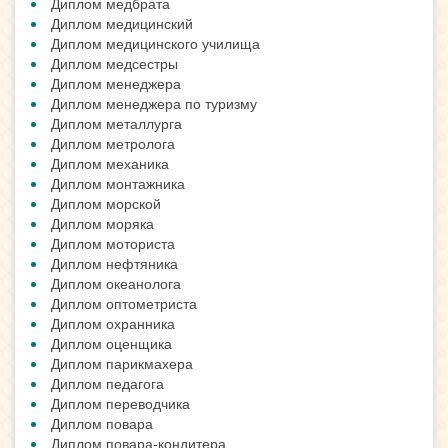
Диплом медбрата
Диплом медицинский
Диплом медицинского училища
Диплом медсестры
Диплом менеджера
Диплом менеджера по туризму
Диплом металлурга
Диплом метролога
Диплом механика
Диплом монтажника
Диплом морской
Диплом моряка
Диплом моториста
Диплом нефтяника
Диплом океанолога
Диплом оптометриста
Диплом охранника
Диплом оценщика
Диплом парикмахера
Диплом педагога
Диплом переводчика
Диплом повара
Диплом повара-кондитера