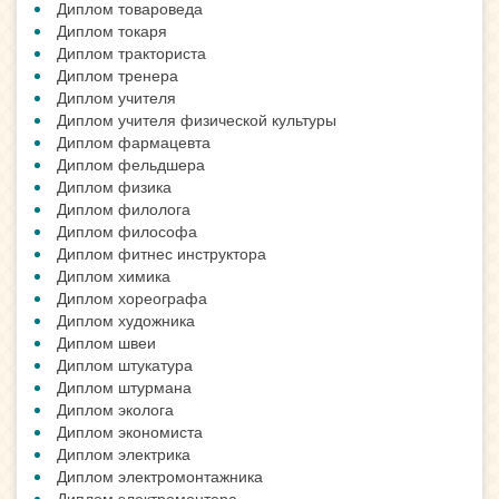
Диплом товароведа
Диплом токаря
Диплом тракториста
Диплом тренера
Диплом учителя
Диплом учителя физической культуры
Диплом фармацевта
Диплом фельдшера
Диплом физика
Диплом филолога
Диплом философа
Диплом фитнес инструктора
Диплом химика
Диплом хореографа
Диплом художника
Диплом швеи
Диплом штукатура
Диплом штурмана
Диплом эколога
Диплом экономиста
Диплом электрика
Диплом электромонтажника
Диплом электромонтера