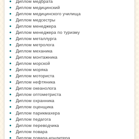
Диплом медбрата
Диплом медицинский
Диплом медицинского училища
Диплом медсестры
Диплом менеджера
Диплом менеджера по туризму
Диплом металлурга
Диплом метролога
Диплом механика
Диплом монтажника
Диплом морской
Диплом моряка
Диплом моториста
Диплом нефтяника
Диплом океанолога
Диплом оптометриста
Диплом охранника
Диплом оценщика
Диплом парикмахера
Диплом педагога
Диплом переводчика
Диплом повара
Диплом повара-кондитера