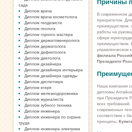
Причины п
сада
Диплом врача
В современном ди
Диплом врача косметолога
приоритетом. Дл
Диплом геодезиста
преимуществом, 
Диплом геолога
работы на руково
Диплом горного мастера
сфере юриспруде
Диплом дерматовенеролога
преимуществом. К
Диплом дерматолога
управленческом к
Диплом дефектолога
филиала Россий
Диплом диетолога
Президенте Рос
Диплом дизайнера
Диплом дизайнера интерьера
Преимущес
Диплом дизайнера одежды
Диплом диспетчера
Наша компания сп
Диплом егеря
дипломы Алтайско
Диплом железнодорожника
при Президенте Р
Диплом журналиста
всех требований.
Диплом зубного техника
современных техн
Диплом инженера
соответствии с б
Диплом инженера по охране
принципы.
Купит
труда
Диплом инженера электрика