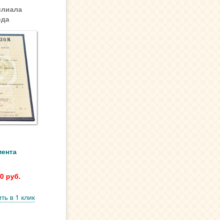
илиала
ода
мента
0 руб.
ть в 1 клик