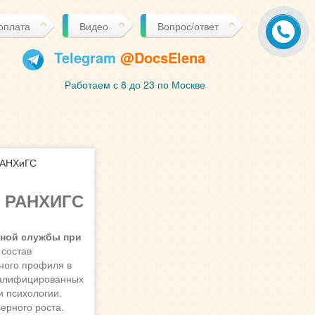
 оплата
Видео
Вопрос/ответ
Telegram
@DocsElena
Работаем с 8 до 23 по Москве
РАНХиГС
 РАНХИГС
нной службы при
 состав
ного профиля в
квалифицированных
и психологии.
ерного роста.