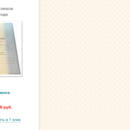
илиала
года
мента
0 руб.
ть в 1 клик