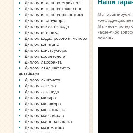
Наши гара
Диплом инженера-строителя
Диплом инженера-технолога
Мы гарантируем п
Диплом инженера-энергетика
конфиденциальна,
Диплом инструктора
Мы несём полную 
Диплом искусствоведа
какие-либо вопро
Диплом историка
помощь.
Диплом кадастрового инженера
Диплом капитана
Диплом конструктора
Диплом косметолога
Диплом лаборанта
Диплом ландшафтного
дизайнера
Диплом лингвиста
Диплом логиста
Диплом логопеда
Диплом маляра
Диплом маникюра
Диплом маркетолога
Диплом массажиста
Диплом мастера спорта
Диплом математика