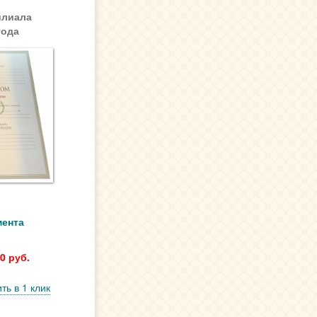
илиала
года
мента
0 руб.
ть в 1 клик