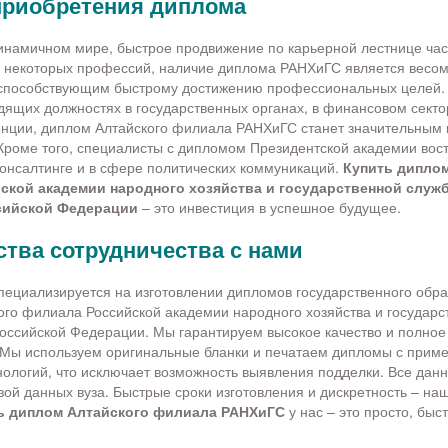
риобретения диплома
намичном мире, быстрое продвижение по карьерной лестнице час
я некоторых профессий, наличие диплома РАНХиГС является весо
способствующим быстрому достижению профессиональных целей.
дящих должностях в государственных органах, в финансовом сектор
нции, диплом Алтайского филиала РАНХиГС станет значительным 
роме того, специалисты с дипломом Президентской академии вос
онсалтинге и в сфере политических коммуникаций.
Купить дипло
ской академии народного хозяйства и государственной служ
сийской Федерации
– это инвестиция в успешное будущее.
тва сотрудничества с нами
ециализируется на изготовлении дипломов государственного обра
го филиала Российской академии народного хозяйства и государс
оссийской Федерации. Мы гарантируем высокое качество и полное
 Мы используем оригинальные бланки и печатаем дипломы с прим
ологий, что исключает возможность выявления подделки. Все данн
азой данных вуза. Быстрые сроки изготовления и дискретность – н
ь диплом Алтайского филиала РАНХиГС
у нас – это просто, быс