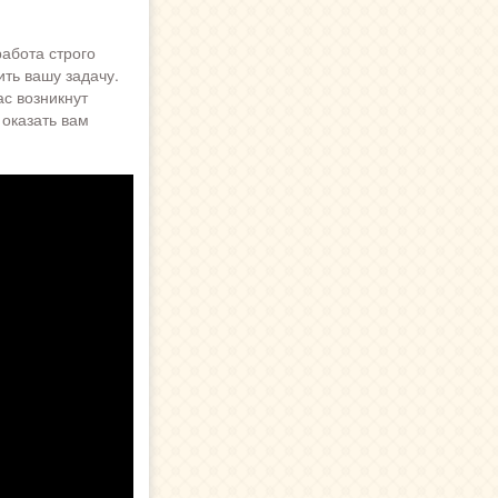
абота строго
ть вашу задачу.
ас возникнут
 оказать вам