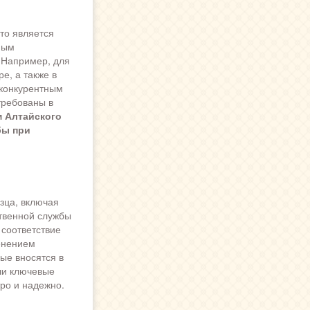
то является
мым
 Например, для
е, а также в
конкурентным
требованы в
м
Алтайского
бы при
зца, включая
твенной службы
 соответствие
енением
ые вносятся в
аши ключевые
тро и надежно.