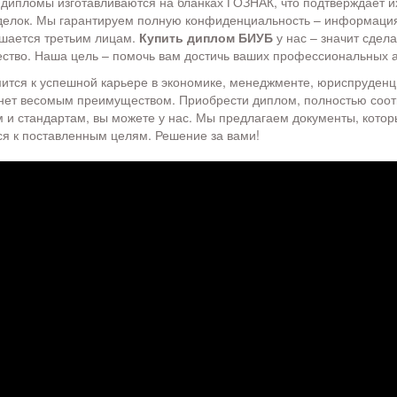
 дипломы изготавливаются на бланках ГОЗНАК, что подтверждает и
делок. Мы гарантируем полную конфиденциальность – информация
ашается третьим лицам.
Купить диплом БИУБ
у нас – значит сдела
ество. Наша цель – помочь вам достичь ваших профессиональных 
емится к успешной карьере в экономике, менеджменте, юриспруденц
нет весомым преимуществом. Приобрести диплом, полностью соо
 и стандартам, вы можете у нас. Мы предлагаем документы, котор
ся к поставленным целям. Решение за вами!