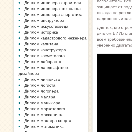
исполнитель. Все
Диплом инженера-строителя
защищает от под
Диплом инженера-технолога
никогда не разгл
Диплом инженера-энергетика
надежность и кач
Диплом инструктора
Диплом искусствоведа
Для тех, кто стр
Диплом историка
диплом БИУБ ста
Диплом кадастрового инженера
всем требованиям
Диплом капитана
уверенно двигать
Диплом конструктора
Диплом косметолога
Диплом лаборанта
Диплом ландшафтного
дизайнера
Диплом лингвиста
Диплом логиста
Диплом логопеда
Диплом маляра
Диплом маникюра
Диплом маркетолога
Диплом массажиста
Диплом мастера спорта
Диплом математика