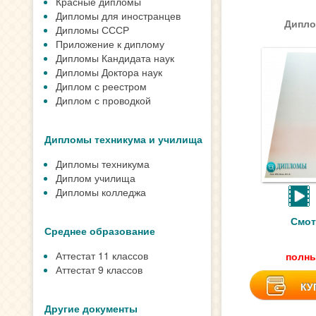
Красные дипломы
Дипломы для иностранцев
Дипло
Дипломы СССР
Приложение к диплому
Дипломы Кандидата наук
Дипломы Доктора наук
Диплом с реестром
Диплом с проводкой
Дипломы техникума и училища
Дипломы техникума
Диплом училища
Дипломы колледжа
Смот
Среднее образование
Аттестат 11 классов
полны
Аттестат 9 классов
КУ
Другие документы