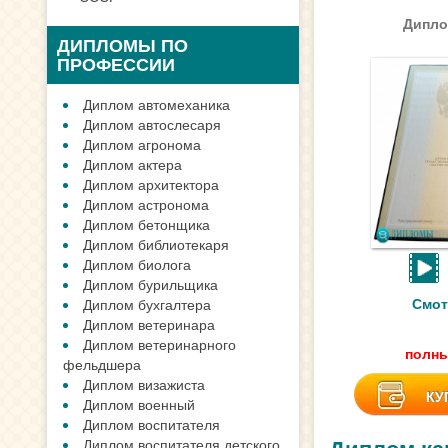
Дипло
ДИПЛОМЫ ПО
ПРОФЕССИИ
Диплом автомеханика
Диплом автослесаря
Диплом агронома
Диплом актера
Диплом архитектора
Диплом астронома
Диплом бетонщика
Диплом библиотекаря
Диплом биолога
Диплом бурильщика
Смот
Диплом бухгалтера
Диплом ветеринара
Диплом ветеринарного
полны
фельдшера
Диплом визажиста
КУ
Диплом военный
Диплом воспитателя
Диплом воспитателя детского