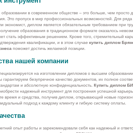
к инструмент
образовании в современном обществе – это больше, чем просто д
ия. Это пропуск в мир профессиональных возможностей. Для ряда
или экономист, диплом является обязательным требованием при тру
 получение образования в традиционном формате оказалось невозм
ет стать эффективным решением. Кроме того, стремительный кар
одтверждения квалификации, и в этом случае
купить диплом Брян
знеса
поможет достичь желаемой позиции.
тва нашей компании
ециализируется на изготовлении дипломов о высшем образовании
 гарантируем безупречное качество документов, их полное соотве
тандартам и абсолютную конфиденциальность.
Купить диплом Б
риобрести надежный инструмент для построения успешной карьеры
те время и средства, получив диплом, открывающий новые горизо
идуальный подход к каждому клиенту и гибкую систему оплаты.
качества
тний опыт работы и зарекомендовали себя как надежный и ответ