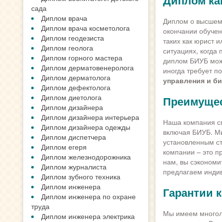
Диплом ка
сада
Диплом врача
Диплом о высшем 
Диплом врача косметолога
окончании обучен
Диплом геодезиста
таких как юрист 
Диплом геолога
ситуациях, когда
Диплом горного мастера
диплом БИУБ мож
Диплом дерматовенеролога
иногда требует п
Диплом дерматолога
управления и би
Диплом дефектолога
Диплом диетолога
Преимущес
Диплом дизайнера
Диплом дизайнера интерьера
Наша компания сп
Диплом дизайнера одежды
включая БИУБ. Мы
Диплом диспетчера
установленным с
Диплом егеря
компании – это п
Диплом железнодорожника
нам, вы сэкономи
Диплом журналиста
предлагаем индив
Диплом зубного техника
Диплом инженера
Гарантии 
Диплом инженера по охране
труда
Мы имеем многоле
Диплом инженера электрика