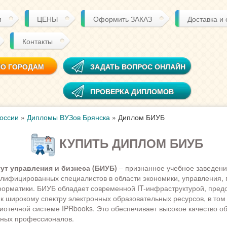
и
ЦЕНЫ
Оформить ЗАКАЗ
Доставка и
Контакты
ПО ГОРОДАМ
ЗАДАТЬ ВОПРОС ОНЛАЙН
ПРОВЕРКА ДИПЛОМОВ
оссии
»
Дипломы ВУЗов Брянска
»
Диплом БИУБ
КУПИТЬ ДИПЛОМ БИУБ
ут управления и бизнеса (БИУБ)
– признанное учебное заведени
алифицированных специалистов в области экономики, управления, 
орматики. БИУБ обладает современной IT-инфраструктурой, пред
 к широкому спектру электронных образовательных ресурсов, в том 
иотечной системе IPRbooks. Это обеспечивает высокое качество о
бных профессионалов.