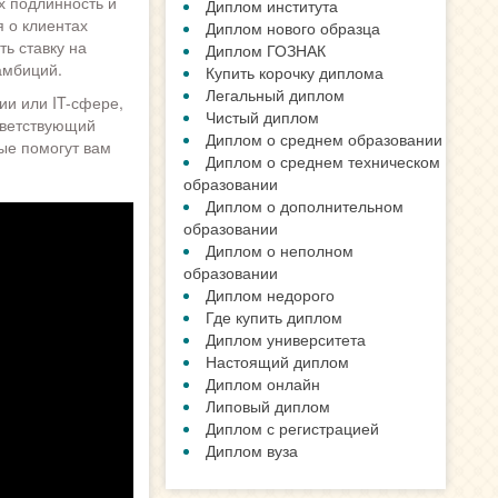
х подлинность и
Диплом института
 о клиентах
Диплом нового образца
ть ставку на
Диплом ГОЗНАК
амбиций.
Купить корочку диплома
Легальный диплом
ии или IT-сфере,
Чистый диплом
тветствующий
Диплом о среднем образовании
ые помогут вам
Диплом о среднем техническом
образовании
Диплом о дополнительном
образовании
Диплом о неполном
образовании
Диплом недорого
Где купить диплом
Диплом университета
Настоящий диплом
Диплом онлайн
Липовый диплом
Диплом с регистрацией
Диплом вуза